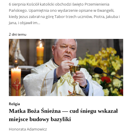
6 sierpnia Kościół katolicki obchodzi święto Przemienienia
Pańskiego. Upamiętnia ono wydarzenie opisane w Ewangelii,
kiedy Jezus zabrał na górę Tabor trzech uczniów, Piotra, Jakuba i
Jana, i objawił im...
2 dni temu
Religia
Matka Boża Śnieżna — cud śniegu wskazał
miejsce budowy bazyliki
Wszyscy
Aleksander Borowik
Antoni Radczenko
Artur Płokszto
Grzegorz Górny
Honorata Adamowicz
ks. Jarosław Wąsowicz SDB
Piotr Hlebowicz