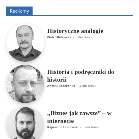
Rajmund Klonowski
Robert Mickiewicz
Tomasz Snarski
RedKomy
Więcej
Historyczne analogie
Piotr Hlebowicz
-
3 dni temu
Historia i podręczniki do
historii
Antoni Radczenko
-
4 dni temu
„Biznes jak zawsze” – w
internecie
Rajmund Klonowski
-
5 dni temu