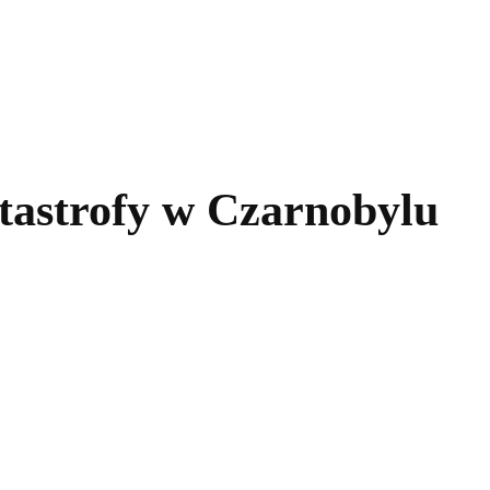
kolnictwo
Samorządy
Kultura
Historia
Komentarze
atastrofy w Czarnobylu