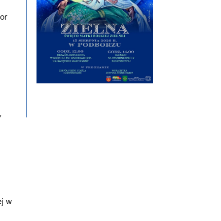
or
y
j w