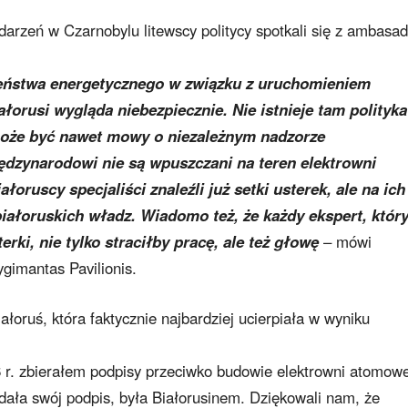
darzeń w Czarnobylu litewscy politycy spotkali się z ambasad
zeństwa energetycznego w związku z uruchomieniem
łorusi wygląda niebezpiecznie. Nie istnieje tam polityka
może być nawet mowy o niezależnym nadzorze
ędzynarodowi nie są wpuszczani na teren elektrowni
oruscy specjaliści znaleźli już setki usterek, ale na ich
białoruskich władz. Wiadomo też, że każdy ekspert, któr
rki, nie tylko straciłby pracę, ale też głowę
– mówi
gimantas Pavilionis.
oruś, która faktycznie najbardziej ucierpiała w wyniku
. zbierałem podpisy przeciwko budowie elektrowni atomowe
adała swój podpis, była Białorusinem. Dziękowali nam, że