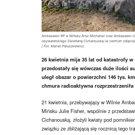
Ambasador RP w Mińsku Artur Michalski oraz Ambasador USA
obywatelskiego Swietłaną Cichanouską (w centrum zdjęcia)
| Fot. Marian Paluszkiewicz
26 kwietnia mija 35 lat od katastrofy
przedostały się wówczas duże ilości 
uległ obszar o powierzchni 146 tys. km
chmura radioaktywna rozprzestrzeniła 
21 kwietnia, przebywający w Wilnie Amb
Mińsku Julie Fisher, wspólnie z przedsta
Cichanouską, złożyli kwiaty pod pomniki
związku ze zbliżającą się rocznicą tego t