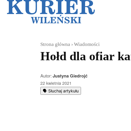
Galerie
Sz
Strona główna
Wiadomości
Hołd dla ofiar k
Autor:
Justyna Giedrojć
22 kwietnia 2021
🗣️ Słuchaj artykułu
Podziel się