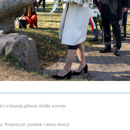
ści wskazują główne źródła wzrostu
. Propozycje: podatek i mniej aborcji