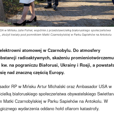
 w Mińsku Julie Fisher, wspólnie z przedstawicielką białoruskiego społeczeństwa
, złożyli kwiaty pod pomnikiem Matki Czarnobylskiej w Parku Sapiehów na Antokolu
 w elektrowni atomowej w Czarnobylu. Do atmosfery
substancji radioaktywnych, skażeniu promieniotwórczemu
 kw. na pograniczu Białorusi, Ukrainy i Rosji, a powstał
się nad znaczną częścią Europy.
asador RP w Mińsku Artur Michalski oraz Ambasador USA w
wicielką białoruskiego społeczeństwa obywatelskiego Swietłan
em Matki Czarnobylskiej w Parku Sapiehów na Antokolu. W
ragicznego wydarzenia oddano hołd ofiarom katastrofy.