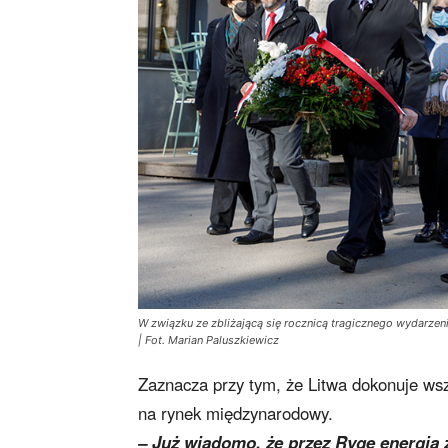
W związku ze zbliżającą się rocznicą tragicznego wydarze
| Fot. Marian Paluszkiewicz
Zaznacza przy tym, że Litwa dokonuje wsze
na rynek międzynarodowy.
– Już wiadomo, że przez Rygę energia z