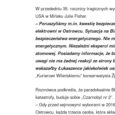
W przededniu 35. rocznicy tragicznych wy
USA w Mińsku Julie Fisher.
– Poruszyliśmy m.in. kwestię bezpiec
elektrowni w Ostrowcu. Sytuacja na Bia
bezpieczeństwa energetycznego. Nie 
energetycznym. Niezależni eksperci mi
atomowej. Posiadamy informacje, że biał
uwagi nie ma żadnej reakcji ze strony 
wskazałby Łukaszence jakiekolwiek uste
„Kurierowi Wileńskiemu” konserwatysta Žy
Rozmówca podkreśla, że paradoksalnie Biał
katastrofy, buduje sobie „Czarnobyl nr 2”.
–
Gdy przed sejmowymi wyborami w 2016 r
Ostrowcu, każda trzecia osoba, która skł