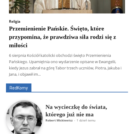
Religia
Przemienienie Pańskie. Święto, które
przypomina, że prawdziwa siła rodzi się z
miłości
6 sierpnia Kościół katolicki obchodzi święto Przemienienia
Pańskiego. Upamiętnia ono wydarzenie opisane w Ewangelii,
Wszyscy
Aleksander Borowik
Antoni Radczenko
kiedy Jezus zabrał na górę Tabor trzech uczniów, Piotra, Jakuba i
Artur Płokszto
Grzegorz Górny
Jana, i objawił im...
ks. Jarosław Wąsowicz SDB
Piotr Hlebowicz
Rajmund Klonowski
Robert Mickiewicz
Tomasz Snarski
RedKomy
Więcej
Na wycieczkę do świata,
którego już nie ma
Robert Mickiewicz
-
1 dzień temu