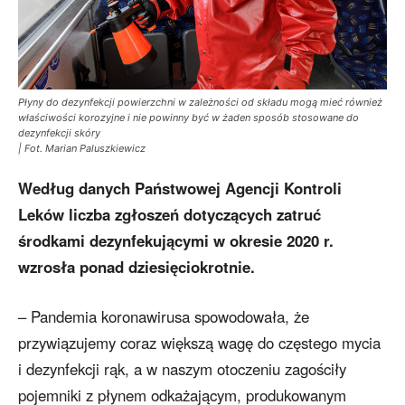
Płyny do dezynfekcji powierzchni w zależności od składu mogą mieć również
właściwości korozyjne i nie powinny być w żaden sposób stosowane do
dezynfekcji skóry
| Fot. Marian Paluszkiewicz
Według danych Państwowej Agencji Kontroli
Leków liczba zgłoszeń dotyczących zatruć
środkami dezynfekującymi w okresie 2020 r.
wzrosła ponad dziesięciokrotnie.
– Pandemia koronawirusa spowodowała, że
przywiązujemy coraz większą wagę do częstego mycia
i dezynfekcji rąk, a w naszym otoczeniu zagościły
pojemniki z płynem odkażającym, produkowanym