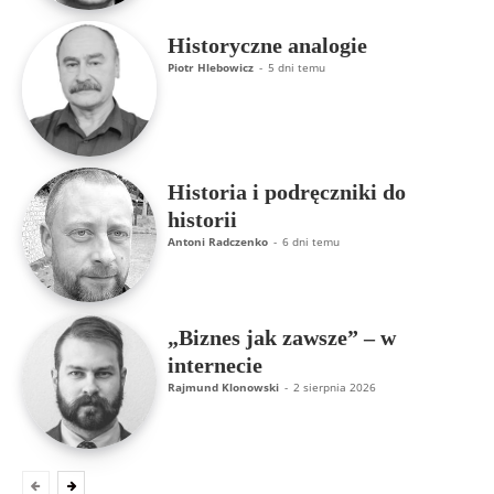
Historyczne analogie
Piotr Hlebowicz
-
5 dni temu
Historia i podręczniki do
historii
Antoni Radczenko
-
6 dni temu
„Biznes jak zawsze” – w
internecie
Rajmund Klonowski
-
2 sierpnia 2026