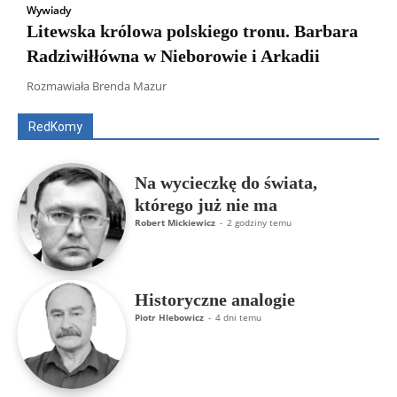
Wywiady
Litewska królowa polskiego tronu. Barbara
Radziwiłłówna w Nieborowie i Arkadii
Wszyscy
Aleksander Borowik
Antoni Radczenko
Artur Płokszto
Grzegorz Górny
Rozmawiała Brenda Mazur
ks. Jarosław Wąsowicz SDB
Piotr Hlebowicz
Rajmund Klonowski
Robert Mickiewicz
Tomasz Snarski
RedKomy
Więcej
Na wycieczkę do świata,
którego już nie ma
Robert Mickiewicz
-
2 godziny temu
Historyczne analogie
Piotr Hlebowicz
-
4 dni temu