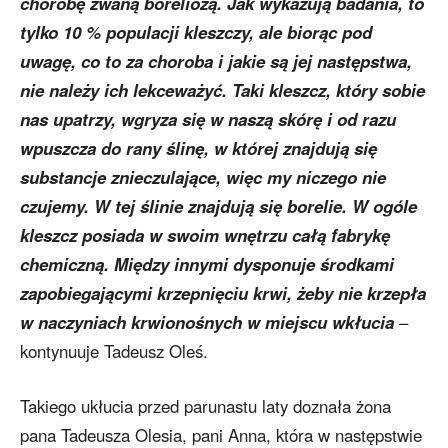
chorobę zwaną boreliozą. Jak wykazują badania, to
tylko 10 % populacji kleszczy, ale biorąc pod
uwagę, co to za choroba i jakie są jej następstwa,
nie należy ich lekceważyć. Taki kleszcz, który sobie
nas upatrzy, wgryza się w naszą skórę i od razu
wpuszcza do rany ślinę, w której znajdują się
substancje znieczulające, więc my niczego nie
czujemy. W tej ślinie znajdują się borelie. W ogóle
kleszcz posiada w swoim wnętrzu całą fabrykę
chemiczną. Między innymi dysponuje środkami
zapobiegającymi krzepnięciu krwi, żeby nie krzepła
w naczyniach krwionośnych w miejscu wkłucia
–
kontynuuje Tadeusz Oleś.
Takiego ukłucia przed parunastu laty doznała żona
pana Tadeusza Olesia, pani Anna, która w następstwie