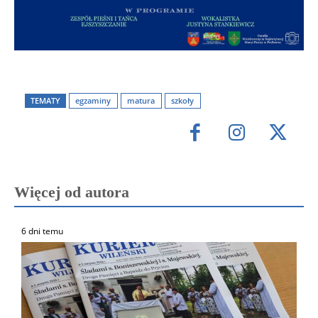
TEMATY
egzaminy
matura
szkoły
Więcej od autora
6 dni temu