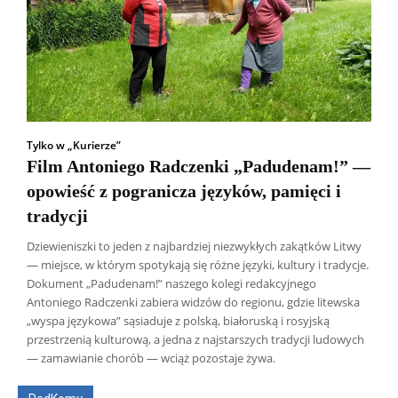
Tylko w „Kurierze”
Film Antoniego Radczenki „Padudenam!” —
opowieść z pogranicza języków, pamięci i
tradycji
Dziewieniszki to jeden z najbardziej niezwykłych zakątków Litwy
— miejsce, w którym spotykają się różne języki, kultury i tradycje.
Dokument „Padudenam!” naszego kolegi redakcyjnego
Antoniego Radczenki zabiera widzów do regionu, gdzie litewska
„wyspa językowa” sąsiaduje z polską, białoruską i rosyjską
Wszyscy
Aleksander Borowik
Antoni Radczenko
przestrzenią kulturową, a jedna z najstarszych tradycji ludowych
Artur Płokszto
Grzegorz Górny
— zamawianie chorób — wciąż pozostaje żywa.
ks. Jarosław Wąsowicz SDB
Piotr Hlebowicz
Rajmund Klonowski
Robert Mickiewicz
Tomasz Snarski