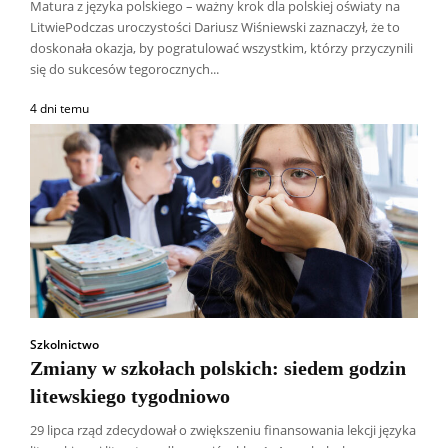
Matura z języka polskiego – ważny krok dla polskiej oświaty na
LitwiePodczas uroczystości Dariusz Wiśniewski zaznaczył, że to
doskonała okazja, by pogratulować wszystkim, którzy przyczynili
się do sukcesów tegorocznych...
4 dni temu
Szkolnictwo
Zmiany w szkołach polskich: siedem godzin
litewskiego tygodniowo
29 lipca rząd zdecydował o zwiększeniu finansowania lekcji języka
Wszyscy
Aleksander Borowik
Antoni Radczenko