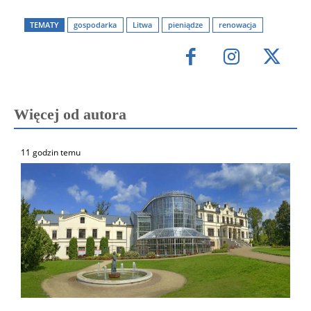
TEMATY
gospodarka
Litwa
pieniądze
renowacja
Więcej od autora
11 godzin temu