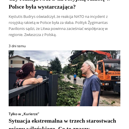
Polsce była wystarczająca?
Kęstutis Budrys oświadczył, że reakcja NATO na incydent z
rosyjską rakietą w Polsce była za słaba. Polityk Žygimantas
Pavilionis sądzi, że Litwa powinna zacieśniać współpracę w
regionie. Zwłaszcza z Polską.
3 dni temu
Tylko w „Kurierze”
Sytuacja ekstremalna w trzech starostwach
rejonu wileńskiego. Co to znaczy