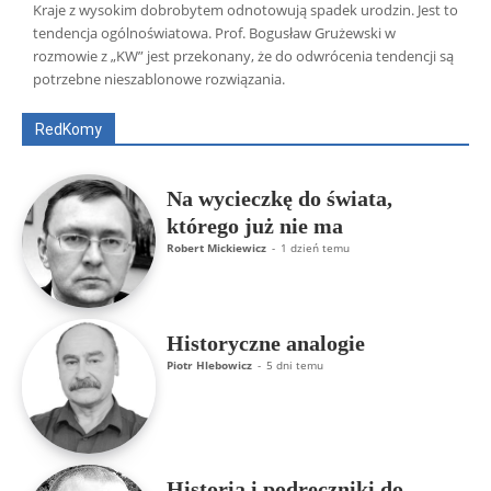
Kraje z wysokim dobrobytem odnotowują spadek urodzin. Jest to
tendencja ogólnoświatowa. Prof. Bogusław Grużewski w
Wszyscy
Aleksander Borowik
Antoni Radczenko
rozmowie z „KW” jest przekonany, że do odwrócenia tendencji są
Artur Płokszto
Grzegorz Górny
potrzebne nieszablonowe rozwiązania.
ks. Jarosław Wąsowicz SDB
Piotr Hlebowicz
Rajmund Klonowski
Robert Mickiewicz
Tomasz Snarski
RedKomy
Więcej
Na wycieczkę do świata,
którego już nie ma
Robert Mickiewicz
-
1 dzień temu
Historyczne analogie
Piotr Hlebowicz
-
5 dni temu
Historia i podręczniki do