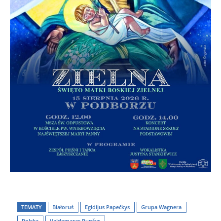
TEMATY
Białoruś
Egidijus Papečkys
Grupa Wagnera
Polska
Valdemaras Rupšys