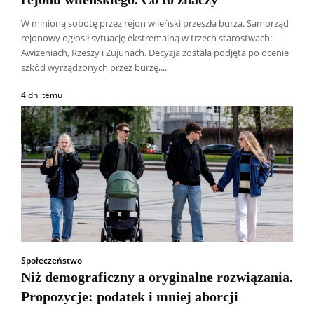
W minioną sobotę przez rejon wileński przeszła burza. Samorząd
rejonowy ogłosił sytuację ekstremalną w trzech starostwach:
Awiżeniach, Rzeszy i Zujunach. Decyzja została podjęta po ocenie
szkód wyrządzonych przez burzę,...
4 dni temu
Społeczeństwo
Niż demograficzny a oryginalne rozwiązania.
Propozycje: podatek i mniej aborcji