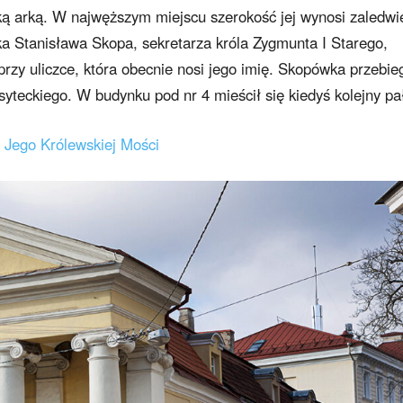
ką arką. W najwęższym miejscu szerokość jej wynosi zaledwi
ka Stanisława Skopa, sekretarza króla Zygmunta I Starego,
 przy uliczce, która obecnie nosi jego imię. Skopówka przebie
yteckiego. W budynku pod nr 4 mieścił się kiedyś kolejny pa
t Jego Królewskiej Mości