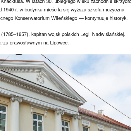
 Knackfusa. W latach 30. ubiegłego wieku zachodnie skrzydł
d 1940 r. w budynku mieściła się wyższa szkoła muzyczna
becnego Konserwatorium Wileńskiego — kontynuuje historyk.
(1785–1857), kapitan wojsk polskich Legii Nadwiślańskiej.
arzu prawosławnym na Lipówce.