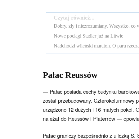
Czytaj również...
Dobry, zły i niezrozumiany. Wszystko, co w
Nowe pociągi Stadler już na Litwie
Nadchodzi wileński maraton. O paru rzecza
Pałac Reussów
— Pałac posiada cechy budynku barokowego
został przebudowany. Czterokolumnowy po
urządzono 12 dużych i 16 małych pokoi. O
należał do Reussów i Platerrów — opowia
Pałac graniczy bezpośrednio z uliczką S. 