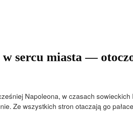
kolnictwo
Samorządy
Kultura
Historia
Komentarze
: w sercu miasta — otocz
cześniej Napoleona, w czasach sowieckich 
nie. Ze wszystkich stron otaczają go pałace