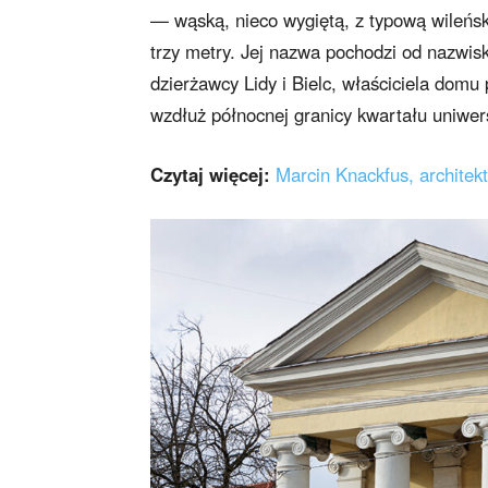
— wąską, nieco wygiętą, z typową wileńs
trzy metry. Jej nazwa pochodzi od nazwis
dzierżawcy Lidy i Bielc, właściciela domu
wzdłuż północnej granicy kwartału uniwers
Czytaj więcej:
Marcin Knackfus, architek