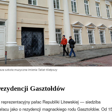
sza szkoła muzyczna imienia Tallat-Kiełpszy
rezydencji Gasztołdów
 reprezentacyjny pałac Republiki Litewskiej — siedziba
łacu jako o rezydencji magnackiego rodu Gasztołdów. Od 1