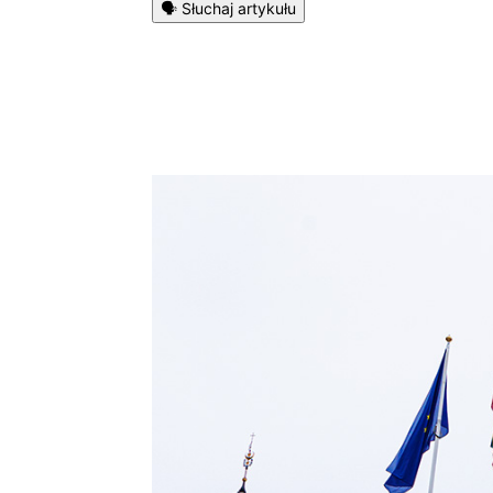
🗣️ Słuchaj artykułu
Podziel się