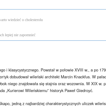
arto wiedzieć o cholesterolu
ch lepiej nie zapomnieć
 i klasycystycznego. Powstał w połowie XVIII w., a po 1798
rtyk dobudował wileński architekt Marcin Knackfus. W pała
bok niego znajdowała się stajnia oraz wozownia. W XIX w. p
da „Kurierowi Wileńskiemu” historyk Paweł Giedroyć.
Skapo, jedną z najbardziej charakterystycznych uliczek wileńs