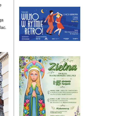
e
ga
łac.