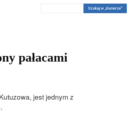
Szukaj w „Kurierze”
Wywiady
Reportaż
Konkursy
Więcej
REKLAMA
PRENUMERATA
KONKURSY
KONTAKTY
ony pałacami
Kutuzowa, jest jednym z
.