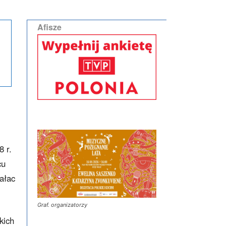
Afisze
 r.
cu
ałac
Graf. organizatorzy
kich