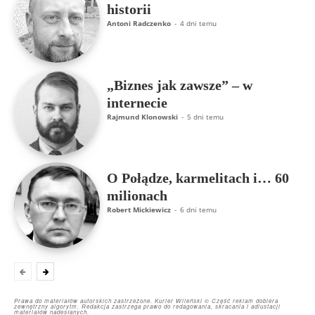
historii
Antoni Radczenko
-
4 dni temu
„Biznes jak zawsze” – w
internecie
Rajmund Klonowski
-
5 dni temu
O Połądze, karmelitach i… 60
milionach
Robert Mickiewicz
-
6 dni temu
Prawa do materiałów autorskich zastrzeżone. Kurier Wileński © Część reklam dobiera
zewnętrzny algorytm. Redakcja zastrzega prawo do redagowania, skracania i adiustacji
materiałów nadesłanych.