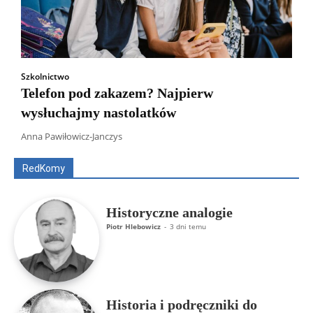
Szkolnictwo
Telefon pod zakazem? Najpierw
wysłuchajmy nastolatków
Wszyscy
Aleksander Borowik
Antoni Radczenko
Artur Płokszto
Grzegorz Górny
Anna Pawiłowicz-Janczys
ks. Jarosław Wąsowicz SDB
Piotr Hlebowicz
Rajmund Klonowski
Robert Mickiewicz
Tomasz Snarski
RedKomy
Więcej
Historyczne analogie
Piotr Hlebowicz
-
3 dni temu
Historia i podręczniki do