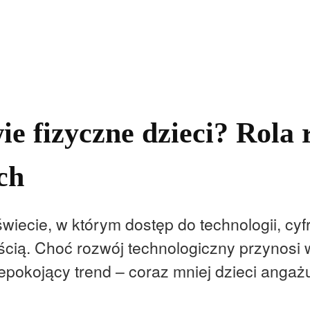
kolnictwo
Samorządy
Kultura
Historia
Komentarze
e fizyczne dzieci? Rola 
ch
wiecie, w którym dostęp do technologii, cy
ścią. Choć rozwój technologiczny przynosi w
pokojący trend – coraz mniej dzieci angaż