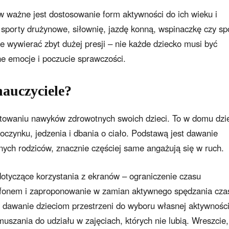
ów ważne jest dostosowanie form aktywności do ich wieku i
 sporty drużynowe, siłownię, jazdę konną, wspinaczkę czy sp
e wywierać zbyt dużej presji – nie każde dziecko musi być
ne emocje i poczucie sprawczości.
nauczyciele?
łtowaniu nawyków zdrowotnych swoich dzieci. To w domu dzi
poczynku, jedzenia i dbania o ciało. Podstawą jest dawanie
nych rodziców, znacznie częściej same angażują się w ruch.
otyczące korzystania z ekranów – ograniczenie czasu
fonem i zaproponowanie w zamian aktywnego spędzania cza
st dawanie dzieciom przestrzeni do wyboru własnej aktywności
muszania do udziału w zajęciach, których nie lubią. Wreszcie,