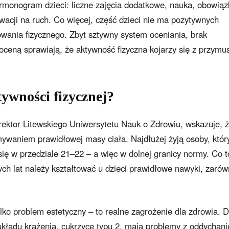
armonogram dzieci: liczne zajęcia dodatkowe, nauka, obowiąz
ywacji na ruch. Co więcej, część dzieci nie ma pozytywnych
wania fizycznego. Zbyt sztywny system oceniania, brak
 oceną sprawiają, że aktywność fizyczna kojarzy się z przym
tywności fizycznej?
y rektor Litewskiego Uniwersytetu Nauk o Zdrowiu, wskazuje, 
ymywaniem prawidłowej masy ciała. Najdłużej żyją osoby, któr
się w przedziale 21–22 – a więc w dolnej granicy normy. Co t
ch lat należy kształtować u dzieci prawidłowe nawyki, zaró
ylko problem estetyczny – to realne zagrożenie dla zdrowia. D
układu krążenia, cukrzycę typu 2, mają problemy z oddychan