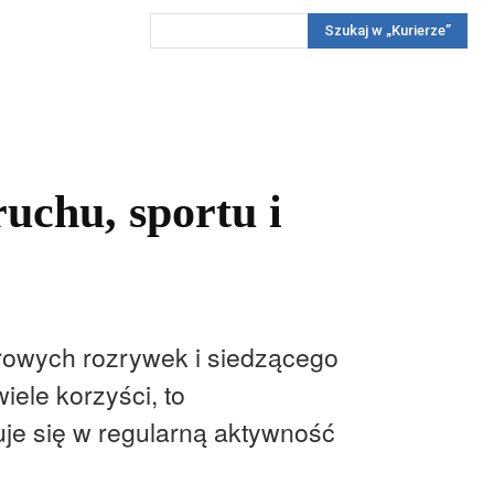
Szukaj w „Kurierze”
Wywiady
Reportaż
Konkursy
Więcej
REKLAMA
PRENUMERATA
KONKURSY
KONTAKTY
ruchu, sportu i
frowych rozrywek i siedzącego
iele korzyści, to
uje się w regularną aktywność