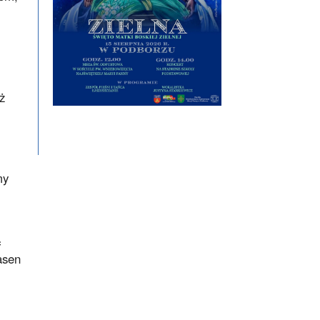
ż
my
ą
asen