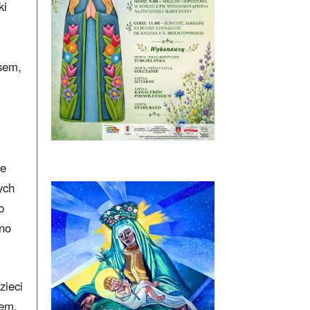
ki
usem,
że
ych
o
wno
zieci
iem,