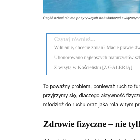
Część dzieci nie ma pozytywnych doświadczeń związanych z
Czytaj również...
Wilnianie, chcecie zmian? Macie prawie dw
Uhonorowano najlepszych maturzystów szk
Z wizytą w Kościelisku [Z GALERIĄ]
To poważny problem, ponieważ ruch to fu
przyjrzymy się, dlaczego aktywność fizyczn
młodzież do ruchu oraz jaka rola w tym p
Zdrowie fizyczne – nie ty