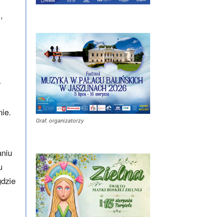
,
y
nie.
Graf. organizatorzy
aniu
u
gdzie