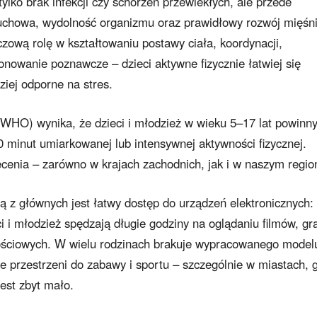
 tylko brak infekcji czy schorzeń przewlekłych, ale przede
uchowa, wydolność organizmu oraz prawidłowy rozwój mięśni
zową rolę w kształtowaniu postawy ciała, koordynacji,
jonowanie poznawcze – dzieci aktywne fizycznie łatwiej się
ziej odporne na stres.
WHO) wynika, że dzieci i młodzież w wieku 5–17 lat powinn
minut umiarkowanej lub intensywnej aktywności fizycznej.
lecenia – zarówno w krajach zachodnich, jak i w naszym regio
ną z głównych jest łatwy dostęp do urządzeń elektronicznych:
 i młodzież spędzają długie godziny na oglądaniu filmów, gr
ościowych. W wielu rodzinach brakuje wypracowanego model
e przestrzeni do zabawy i sportu – szczególnie w miastach, 
est zbyt mało.