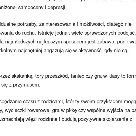
bniżonej samooceny i depresji.
dualne potrzeby, zainteresowania i możliwości, dlatego nie
wania do ruchu. Istnieje jednak wiele sprawdzonych podejść,
Dla najmłodszych najlepszym sposobem jest zabawa, poniewa
kolnym najchętniej angażują się w aktywność, gdy nie są
zez skakankę, tory przeszkód, taniec czy gra w klasy to for
ą się z przymusem.
pędzanie czasu z rodzicami, którzy swoim przykładem mog
, wycieczki rowerowe, gra w piłkę czy wspólne wyjścia na b
 wzmacniają więzi rodzinne i budują pozytywne skojarzenia z