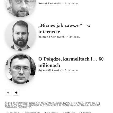
Antoni Radczenko
-
3 dni temu
„Biznes jak zawsze” – w
internecie
Rajmund Klonowski
-
4 dni temu
O Połądze, karmelitach i… 60
milionach
Robert Mickiewicz
-
5 dni temu
Prawa do materiałów autorskich zastrzeżone. Kurier Wileński © Część reklam dobiera
zewnętrzny algorytm. Redakcja zastrzega prawo do redagowania, skracania i adiustacji
materiałów nadesłanych.