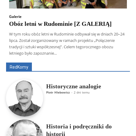
Galerie
Obóz letni w Rudominie [Z GALERIĄ]
W tym roku obóz letni w Rudominie odbywał się w dniach 20–24
lipca. Został zorganizowany w ramach projektu „Połączenie
Wszyscy
Aleksander Borowik
Antoni Radczenko
tradycji i sztuki współczesnej”. Celem tegorocznego obozu
Artur Płokszto
Grzegorz Górny
letniego było zapoznanie...
ks. Jarosław Wąsowicz SDB
Piotr Hlebowicz
Rajmund Klonowski
Robert Mickiewicz
Tomasz Snarski
RedKomy
Więcej
Historyczne analogie
Piotr Hlebowicz
-
2 dni temu
Historia i podręczniki do
historii