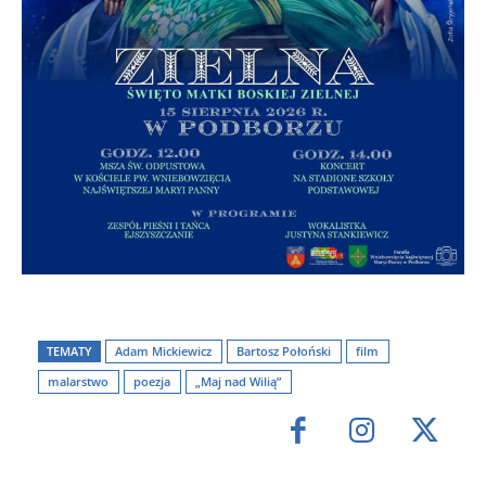
TEMATY
Adam Mickiewicz
Bartosz Połoński
film
malarstwo
poezja
„Maj nad Wilią”