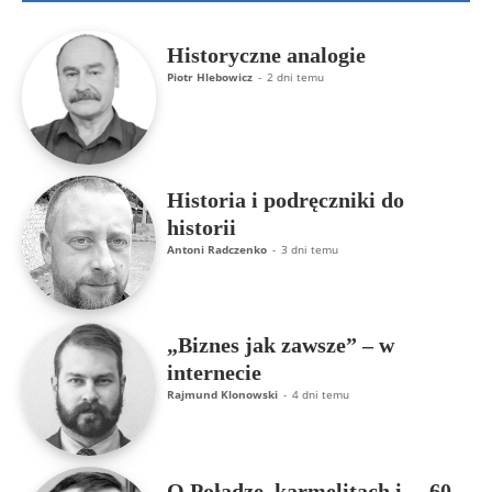
Historyczne analogie
Piotr Hlebowicz
-
2 dni temu
Historia i podręczniki do
historii
Antoni Radczenko
-
3 dni temu
„Biznes jak zawsze” – w
internecie
Rajmund Klonowski
-
4 dni temu
O Połądze, karmelitach i… 60