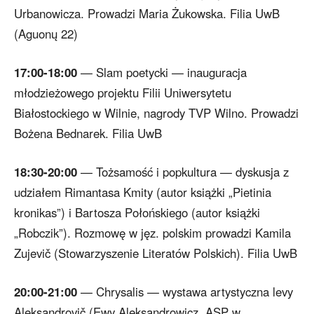
Urbanowicza. Prowadzi Maria Żukowska. Filia UwB
(Aguonų 22)
17:00-18:00
— Slam poetycki — inauguracja
młodzieżowego projektu Filii Uniwersytetu
Białostockiego w Wilnie, nagrody TVP Wilno. Prowadzi
Bożena Bednarek. Filia UwB
18:30-20:00
— Tożsamość i popkultura — dyskusja z
udziałem Rimantasa Kmity (autor książki „Pietinia
kronikas”) i Bartosza Połońskiego (autor książki
„Robczik”). Rozmowę w jęz. polskim prowadzi Kamila
Zujevič (Stowarzyszenie Literatów Polskich). Filia UwB
20:00-21:00
— Chrysalis — wystawa artystyczna levy
Aleksandrovič (Ewy Aleksandrowicz, ASP w