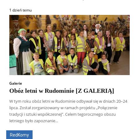
1 dzień temu
Galerie
Obóz letni w Rudominie [Z GALERIĄ]
W tym roku obóz letni w Rudominie odbywał się w dniach 20–24
lipca. Został zorganizowany w ramach projektu „Połączenie
Wszyscy
Aleksander Borowik
Antoni Radczenko
tradycji i sztuki współczesnej”. Celem tegorocznego obozu
Artur Płokszto
Grzegorz Górny
letniego było zapoznanie...
ks. Jarosław Wąsowicz SDB
Piotr Hlebowicz
Rajmund Klonowski
Robert Mickiewicz
Tomasz Snarski
RedKomy
Więcej