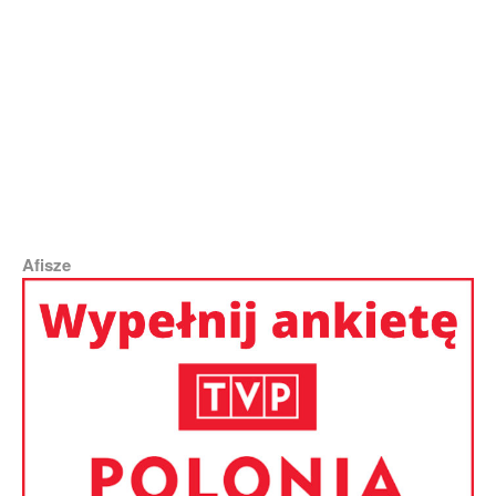
„Na razie nie ma informacji, że była to prowokacja, ale sytuacja jest
monitorowana” — powiedział Władysław Kondratowicz | Fot. Žygimantas
Gedvila, ELTA
Afisze