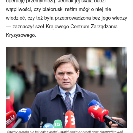
operację przemytniczą. Jednak jej skala budzi
wątpliwości, czy białoruski reżim mógł o niej nie
wiedzieć, czy też była przeprowadzona bez jego wiedzy
— zaznaczył szef Krajowego Centrum Zarządzania
Kryzysowego.
„Służby starają się jak najszybciej ustalić skalę operacji oraz zidentyfikować