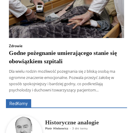
Zdrowie
Godne pożegnanie umierającego stanie się
obowiązkiem szpitali
Dla wielu rodzin możliwość pożegnania się z bliską osobą ma
ogromne znaczenie emocjonalne. Pozwala przeżyć żałobę w
Wszyscy
Aleksander Borowik
Antoni Radczenko
sposób spokojniejszy i bardziej godny, co podkreślają
Artur Płokszto
Grzegorz Górny
psycholodzy i duchowni towarzyszący pacjentom...
ks. Jarosław Wąsowicz SDB
Piotr Hlebowicz
Rajmund Klonowski
Robert Mickiewicz
Tomasz Snarski
RedKomy
Więcej
Historyczne analogie
Piotr Hlebowicz
-
3 dni temu