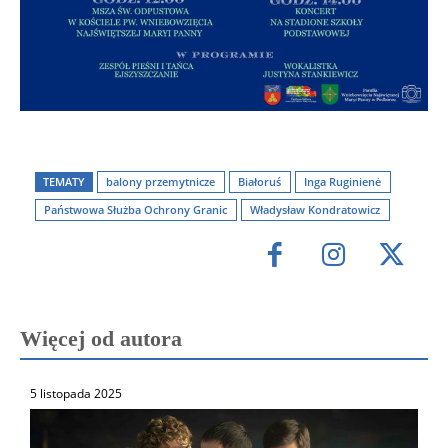
TEMATY
balony przemytnicze
Białoruś
Inga Ruginienė
Państwowa Służba Ochrony Granic
Władysław Kondratowicz
Więcej od autora
5 listopada 2025