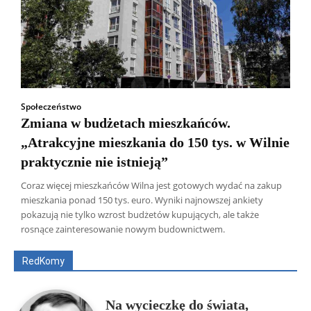
Społeczeństwo
Zmiana w budżetach mieszkańców.
„Atrakcyjne mieszkania do 150 tys. w Wilnie
praktycznie nie istnieją”
Coraz więcej mieszkańców Wilna jest gotowych wydać na zakup
mieszkania ponad 150 tys. euro. Wyniki najnowszej ankiety
Wszyscy
Aleksander Borowik
Antoni Radczenko
pokazują nie tylko wzrost budżetów kupujących, ale także
Artur Płokszto
Grzegorz Górny
rosnące zainteresowanie nowym budownictwem.
ks. Jarosław Wąsowicz SDB
Piotr Hlebowicz
Rajmund Klonowski
Robert Mickiewicz
Tomasz Snarski
RedKomy
Więcej
Na wycieczkę do świata,