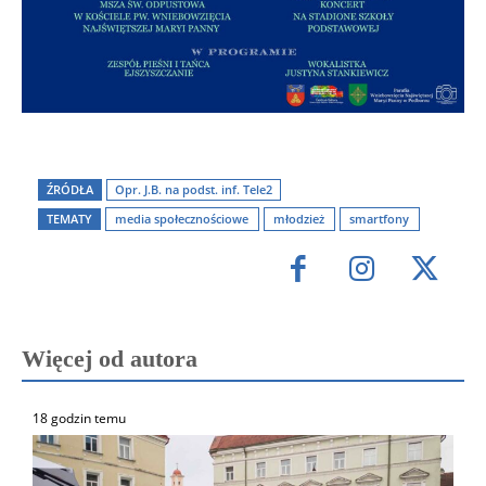
ŹRÓDŁA
Opr. J.B. na podst. inf. Tele2
TEMATY
media społecznościowe
młodzież
smartfony
Więcej od autora
18 godzin temu