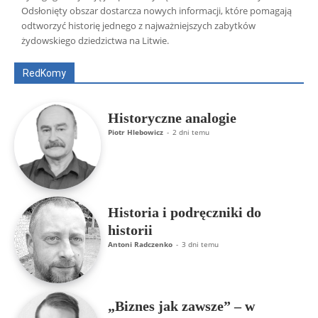
Odsłonięty obszar dostarcza nowych informacji, które pomagają
Wszyscy
Aleksander Borowik
Antoni Radczenko
odtworzyć historię jednego z najważniejszych zabytków
Artur Płokszto
Grzegorz Górny
żydowskiego dziedzictwa na Litwie.
ks. Jarosław Wąsowicz SDB
Piotr Hlebowicz
Rajmund Klonowski
Robert Mickiewicz
Tomasz Snarski
RedKomy
Więcej
Historyczne analogie
Piotr Hlebowicz
-
2 dni temu
Historia i podręczniki do
historii
Antoni Radczenko
-
3 dni temu
„Biznes jak zawsze” – w