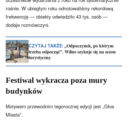
uczestników wydarzenia z roku na rok systematycznie
rośnie. W ubiegłym roku odnotowaliśmy rekordową
frekwencję — obiekty odwiedziło 43 tys. osób —
dodaje rozmówczyni.
,,Odpoczynek, po którym
CZYTAJ TAKŻE:
trzeba odpocząć”. Wilno szykuje się na sezon
turystyczny
Festiwal wykracza poza mury
budynków
Motywem przewodnim tegorocznej edycji jest „Głos
Miasta”.