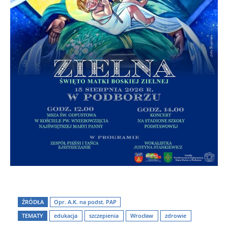
ŹRÓDŁA
Opr. A.K. na podst. PAP
TEMATY
edukacja
szczepienia
Wrocław
zdrowie