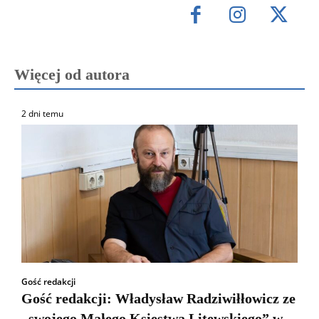
Więcej od autora
2 dni temu
Gość redakcji
Gość redakcji: Władysław Radziwiłłowicz ze
„swojego Małego Księstwa Litewskiego” w