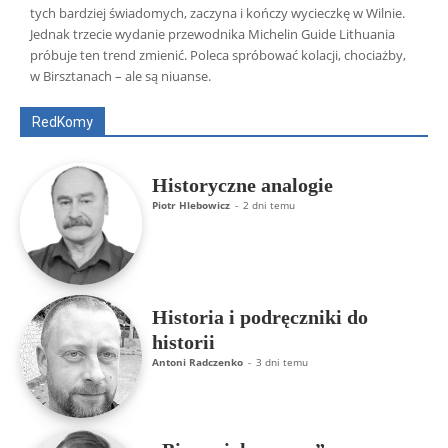
tych bardziej świadomych, zaczyna i kończy wycieczkę w Wilnie.
Jednak trzecie wydanie przewodnika Michelin Guide Lithuania
Wszyscy
Aleksander Borowik
Antoni Radczenko
próbuje ten trend zmienić. Poleca spróbować kolacji, chociażby,
Artur Płokszto
Grzegorz Górny
w Birsztanach – ale są niuanse.
ks. Jarosław Wąsowicz SDB
Piotr Hlebowicz
Rajmund Klonowski
Robert Mickiewicz
Tomasz Snarski
RedKomy
Więcej
Historyczne analogie
Piotr Hlebowicz
-
2 dni temu
Historia i podręczniki do
historii
Antoni Radczenko
-
3 dni temu