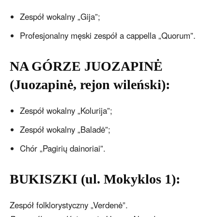
Zespół wokalny „Gija”;
Profesjonalny męski zespół a cappella „Quorum”.
NA GÓRZE JUOZAPINĖ
(Juozapinė, rejon wileński):
Zespół wokalny „Kolurija”;
Zespół wokalny „Baladė”;
Chór „Pagirių dainoriai”.
BUKISZKI (ul. Mokyklos 1):
Zespół folklorystyczny „Verdenė”.