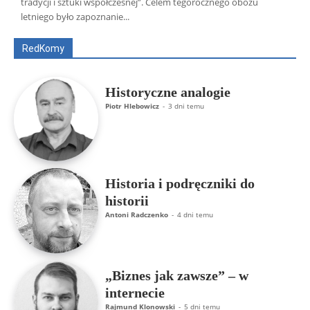
tradycji i sztuki współczesnej”. Celem tegorocznego obozu
Artur Płokszto
Grzegorz Górny
letniego było zapoznanie...
ks. Jarosław Wąsowicz SDB
Piotr Hlebowicz
Rajmund Klonowski
Robert Mickiewicz
Tomasz Snarski
RedKomy
Więcej
Historyczne analogie
Piotr Hlebowicz
-
3 dni temu
Historia i podręczniki do
historii
Antoni Radczenko
-
4 dni temu
„Biznes jak zawsze” – w
internecie
Rajmund Klonowski
-
5 dni temu