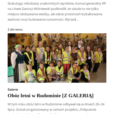
Gratulując młodzieży znakomitych wyników, konsul generalny RP
na Litwie Dariusz Wiśniewski podkreślił, że szkoła to nie tylko
miejsce zdobywania wiedzy, ale także przestrzeń kształtowania
wartości oraz budowania tożsamości. Wyraził...
2 dni temu
Galerie
Obóz letni w Rudominie [Z GALERIĄ]
W tym roku obóz letni w Rudominie odbywał się w dniach 20–24
lipca. Został zorganizowany w ramach projektu „Połączenie
Wszyscy
Aleksander Borowik
Antoni Radczenko