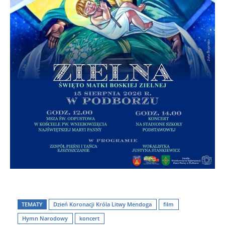
TEMATY
Dzień Koronacji Króla Litwy Mendoga
film
Hymn Narodowy
koncert