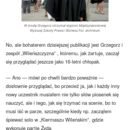
W środę Grzegorz otrzymał dyplom Międzynarodowej
Wyższej Szkoły Prawa i Biznesu Fot. archiwum
No, ale bohaterem dzisiejszej publikacji jest Grzegorz i
zespół „Wileńszczyzna” , któremu, jak żartuje, zaczął
się przyglądać jeszcze jako 16-letni chłopak.
— Ano — mówi po chwili bardzo poważnie —
dosłownie przyglądać, bo przecież ja, jak i każdy inny
nowy uczestnik musiałem nie tylko słów piosenek się
nauczyć, ale i tego, jak się trzymać na scenie, bo to
musi iść w parze, szczególnie kiedy np. zacząłem
śpiewać solo w „Kiermaszu Wileńskim”, gdzie
wykonuję partię Żyda.