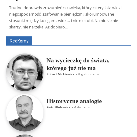
Trudno doprawdy zrozumieć człowieka, który cztery lata widzi
niegospodarność, szafowanie pieniędzmi, skorumpowane
Wszyscy
Aleksander Borowik
Antoni Radczenko
stosunki między kolegami, widzi... i nic nie robi. Na nic się nie
Artur Płokszto
Grzegorz Górny
skarży, nie narzeka. Aż dopiero...
ks. Jarosław Wąsowicz SDB
Piotr Hlebowicz
Rajmund Klonowski
Robert Mickiewicz
Tomasz Snarski
RedKomy
Więcej
Na wycieczkę do świata,
którego już nie ma
Robert Mickiewicz
-
8 godzin temu
Historyczne analogie
Piotr Hlebowicz
-
4 dni temu