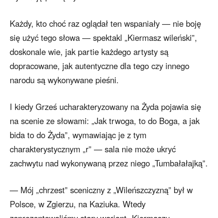
Każdy, kto choć raz oglądał ten wspaniały — nie boję
się użyć tego słowa — spektakl „Kiermasz wileński”,
doskonale wie, jak partie każdego artysty są
dopracowane, jak autentyczne dla tego czy innego
narodu są wykonywane pieśni.
I kiedy Grześ ucharakteryzowany na Żyda pojawia się
na scenie ze słowami: „Jak trwoga, to do Boga, a jak
bida to do Żyda”, wymawiając je z tym
charakterystycznym „r” — sala nie może ukryć
zachwytu nad wykonywaną przez niego „Tumbałałajką”.
— Mój „chrzest” sceniczny z „Wileńszczyzną” był w
Polsce, w Zgierzu, na Kaziuka. Wtedy
zaprezentowaliśmy stary wariant „Kiermaszu