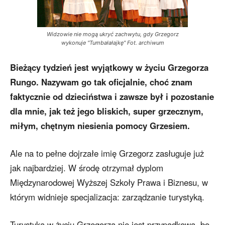
Widzowie nie mogą ukryć zachwytu, gdy Grzegorz
wykonuje "Tumbałałajkę" Fot. archiwum
Bieżący tydzień jest wyjątkowy w życiu Grzegorza
Rungo. Nazywam go tak oficjalnie, choć znam
faktycznie od dzieciństwa i zawsze był i pozostanie
dla mnie, jak też jego bliskich, super grzecznym,
miłym, chętnym niesienia pomocy Grzesiem.
Ale na to pełne dojrzałe imię Grzegorz zasługuje już
jak najbardziej. W środę otrzymał dyplom
Międzynarodowej Wyższej Szkoły Prawa i Biznesu, w
którym widnieje specjalizacja: zarządzanie turystyką.
Turystyka w życiu Grzegorza nie jest przypadkowa, bo