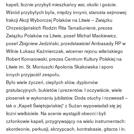
kapeli, licznie przybyli mieszkańcy wsi, okolic i goście.
Wśród przybyłych była, między innymi, starosta sejmowej
frakcji Akcji Wyborczej Polaków na Litwie – Związku
Chrześcijańskich Rodzin Rita Tamašunienė, prezes
Związku Polaków na Litwie, poseł Michał Mackiewicz,
poseł Zbigniew Jedziński, przedstawiciel Ambasady RP w
Wilnie Łukasz Kaźmierczak, wicemer rejonu wileńskiego
Robert Komarowski, prezes Centrum Kultury Polskiej na
Litwie im. St. Moniuszki Apolonia Skakowska i sporo
innych przyjaciół zespołu.
Było wiele życzeń, ciepłych słów, dyplomów
gratulacyjnych, bukietów i prezentów. I oczywiście, wiele
piosenek w wykonaniu jubilatów. Doda otuchy i rozweseli –
tak o „Kapeli Świętojańskiej” z Sużan wypowiadali się jej
liczni wielbiciele. Na scenie wystąpili obecni i byli
członkowie kapeli, przygrywający na wielu instrumentach:
akordeonie, perkusji, skrzypcach, kontrabasie, gitarze i in.