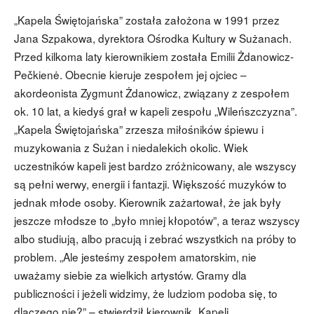
„Kapela Świętojańska” została założona w 1991 przez
Jana Szpakowa, dyrektora Ośrodka Kultury w Sużanach.
Przed kilkoma laty kierownikiem została Emilii Żdanowicz-
Pečkienė. Obecnie kieruje zespołem jej ojciec –
akordeonista Zygmunt Żdanowicz, związany z zespołem
ok. 10 lat, a kiedyś grał w kapeli zespołu „Wileńszczyzna”.
„Kapela Świętojańska” zrzesza miłośników śpiewu i
muzykowania z Sużan i niedalekich okolic. Wiek
uczestników kapeli jest bardzo zróżnicowany, ale wszyscy
są pełni werwy, energii i fantazji. Większość muzyków to
jednak młode osoby. Kierownik zażartował, że jak były
jeszcze młodsze to „było mniej kłopotów”, a teraz wszyscy
albo studiują, albo pracują i zebrać wszystkich na próby to
problem. „Ale jesteśmy zespołem amatorskim, nie
uważamy siebie za wielkich artystów. Gramy dla
publiczności i jeżeli widzimy, że ludziom podoba się, to
dlaczego nie?” – stwierdził kierownik „Kapeli