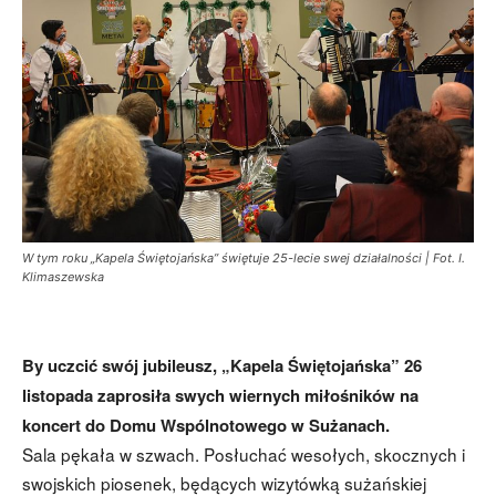
W tym roku „Kapela Świętojańska” świętuje 25-lecie swej działalności | Fot. I.
Klimaszewska
By uczcić swój jubileusz, „Kapela Świętojańska” 26
listopada zaprosiła swych wiernych miłośników na
koncert do Domu Wspólnotowego w Sużanach.
Sala pękała w szwach. Posłuchać wesołych, skocznych i
swojskich piosenek, będących wizytówką sużańskiej