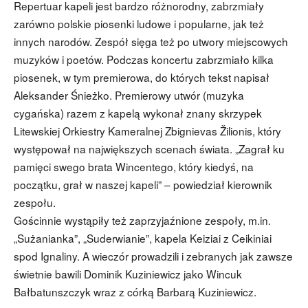
Repertuar kapeli jest bardzo różnorodny, zabrzmiały
zarówno polskie piosenki ludowe i popularne, jak też
innych narodów. Zespół sięga też po utwory miejscowych
muzyków i poetów. Podczas koncertu zabrzmiało kilka
piosenek, w tym premierowa, do których tekst napisał
Aleksander Śnieżko. Premierowy utwór (muzyka
cygańska) razem z kapelą wykonał znany skrzypek
Litewskiej Orkiestry Kameralnej Zbignievas Žilionis, który
występował na największych scenach świata. „Zagrał ku
pamięci swego brata Wincentego, który kiedyś, na
początku, grał w naszej kapeli” – powiedział kierownik
zespołu.
Gościnnie wystąpiły też zaprzyjaźnione zespoły, m.in.
„Sużanianka”, „Suderwianie”, kapela Keiziai z Ceikiniai
spod Ignaliny. A wieczór prowadzili i zebranych jak zawsze
świetnie bawili Dominik Kuziniewicz jako Wincuk
Bałbatunszczyk wraz z córką Barbarą Kuziniewicz.