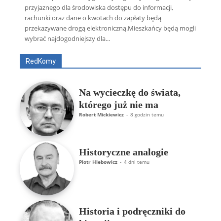
przyjaznego dla środowiska dostępu do informacji,
rachunki oraz dane o kwotach do zapłaty będą
Wszyscy
Aleksander Borowik
Antoni Radczenko
Artur Płokszto
Grzegorz Górny
przekazywane drogą elektroniczną.Mieszkańcy będą mogli
ks. Jarosław Wąsowicz SDB
Piotr Hlebowicz
wybrać najdogodniejszy dla...
Rajmund Klonowski
Robert Mickiewicz
Tomasz Snarski
RedKomy
Więcej
Na wycieczkę do świata,
którego już nie ma
Robert Mickiewicz
-
8 godzin temu
Historyczne analogie
Piotr Hlebowicz
-
4 dni temu
Historia i podręczniki do