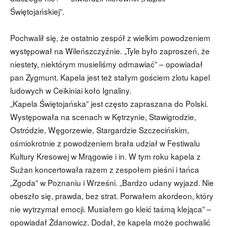
Świętojańskiej”.
Pochwalił się, że ostatnio zespół z wielkim powodzeniem
występował na Wileńszczyźnie. „Tyle było zaproszeń, że
niestety, niektórym musieliśmy odmawiać” – opowiadał
pan Zygmunt. Kapela jest też stałym gościem zlotu kapel
ludowych w Ceikiniai koło Ignaliny.
„Kapela Świętojańska” jest często zapraszana do Polski.
Występowała na scenach w Kętrzynie, Stawigrodzie,
Ostródzie, Węgorzewie, Stargardzie Szczecińskim,
ośmiokrotnie z powodzeniem brała udział w Festiwalu
Kultury Kresowej w Mrągowie i in. W tym roku kapela z
Sużan koncertowała razem z zespołem pieśni i tańca
„Zgoda” w Poznaniu i Wrześni. „Bardzo udany wyjazd. Nie
obeszło się, prawda, bez strat. Porwałem akordeon, który
nie wytrzymał emocji. Musiałem go kleić taśmą klejąca” –
opowiadał Żdanowicz. Dodał, że kapela może pochwalić