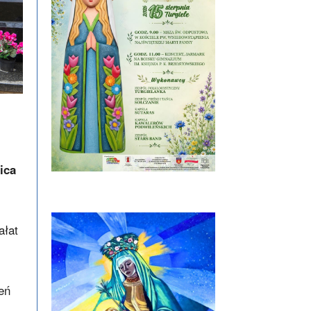
ica
ałat
eń