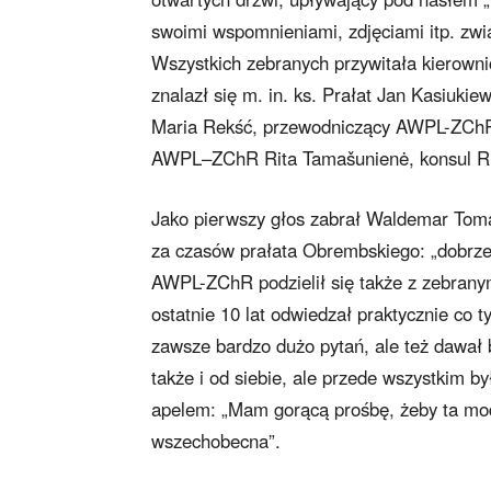
swoimi wspomnieniami, zdjęciami itp. zw
Wszystkich zebranych przywitała kierown
znalazł się m. in. ks. Prałat Jan Kasiukie
Maria Rekść, przewodniczący AWPL-ZChR,
AWPL–ZChR Rita Tamašunienė, konsul RP
Jako pierwszy głos zabrał Waldemar Toma
za czasów prałata Obrembskiego: „dobrze 
AWPL-ZChR podzielił się także z zebrany
ostatnie 10 lat odwiedzał praktycznie co 
zawsze bardzo dużo pytań, ale też dawał
także i od siebie, ale przede wszystkim b
apelem: „Mam gorącą prośbę, żeby ta modl
wszechobecna”.