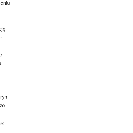
 dniu
cję
-
.
e
e
órym
dzo
sz