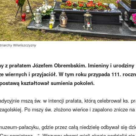
triarchy Wileńszczyzny
ny z prałatem Józefem Obrembskim. Imieniny i urodziny
 wiernych i przyjaciół. W tym roku przypada 111. roczn
 postawą kształtował sumienia pokoleń.
dycyjnie mszą św. w intencji prałata, którą celebrował ks. pr
zagolskiej. Po mszy św. złożono wieńce i zapalono znicze na
 muzeum-pałacyku, gdzie przez całą niedzielę odbywał się dzi
Czy pamiętasz…”. Wszyscy obecni mieli okazję podzielić się