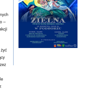
cnych
go –
kcji
 żyć
ący
rzez
le
z