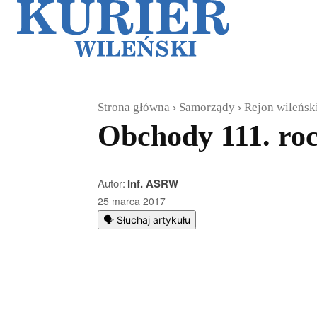
Galerie
Sz
Strona główna
Samorządy
Rejon wileńsk
Obchody 111. ro
Autor:
Inf. ASRW
25 marca 2017
🗣️ Słuchaj artykułu
Podziel się