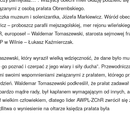
iązanymi z osobą prałata Obrembskiego.
iczka muzeum i solenizantka, Józefa Markiewicz. Wśród obe
wicz – proboszcz parafii mejszagolskiej, mer rejonu wileńskie
 europoseł – Waldemar Tomaszewski, starosta sejmowej fra
 w Wilnie – Łukasz Kaźmierczak.
szewski, który wyraził wielką wdzięczność, że dane było mu
go poznać i czerpać z jego wiary i siły ducha”. Przewodnicz
mi swoimi wspomnieniami związanymi z prałatem, którego p
tydzień. Waldemar Tomaszewski podkreślił, że prałat zadawał
 bardzo mądre rady, był kapłanem wymagającym od innych, a
ył wielkim człowiekiem, dlatego lider AWPL-ZChR zwrócił się 
itwa o wyniesienie na ołtarze księdza prałata była