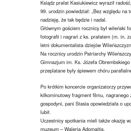
Ksiądz prałat Kasiukiewicz wyraził radość
99. urodzin powiedział: „Bez względu na t
nadzieję, że tak będzie i nadal.
Głównym gościem rocznicy był wileński f
fotografii i nagrań z ks. prałatem (m. in.
letni dokumentalista dziejów Wileńszczyz
Na rocznicy urodzin Patriarchy Wileńszcz
Gimnazjum im. Ks. Józefa Obrembskiego w
przeplatane były śpiewem chóru parafialn
Po krótkim koncercie organizatorzy przyw
kilkominutowy fragment filmu, nagranego z
gospodyni, pani Stasia opowiedziała o upo
lubił.
Uczestnicy spotkania mieli także okazję w
muzeum – Waleria Adomaitis.