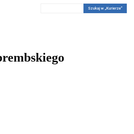
Szukaj w „Kurierze”
Wywiady
Reportaż
Konkursy
Więcej
REKLAMA
PRENUMERATA
KONKURSY
KONTAKTY
Obrembskiego