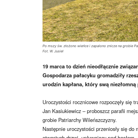
Po mszy św. złożono wieńce i zapalono znicze na grobie Pa
Fot. W. Jusiel
19 marca to dzień nieodłącznie związa
Gospodarza pałacyku gromadziły rzesze
urodzin kapłana, który swą niezłomną
Uroczystości rocznicowe rozpoczęły się tra
Jan Kasiukiewicz – proboszcz parafii mejs
grobie Patriarchy Wileńszczyzny.
Następnie uroczystości przeniosły się do
otwartych drzwi, upływający pod hasłem „