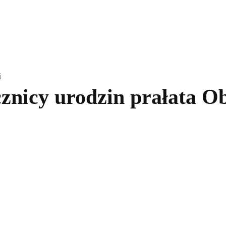
kolnictwo
Samorządy
Kultura
Historia
Komentarze
i
cznicy urodzin prałata 