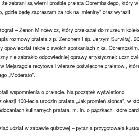
, że zebrani są wierni prośbie prałata Obrembskiego, który w
o, gdzie będę zapraszam za rok na imieniny” oraz wyraził
otograf – Zenon Mincewicz, który przekazał do muzeum kolek
 zapis rozmowy prałata z p. Zenonem i śp. Jerzym Surwiłą). 90
ny opowiedział także o swoich spotkaniach z ks. Obrembskim
yzny nie zabrakło odpowiedniej oprawy artystycznej: uczniowi
 Mejszagole recytowali wiersze poświęcone prałatowi, któr
ego „Moderato”.
ołali wspomnienia o prałacie. Na początek wyświetlono
 okazji 100-lecia urodzin prałata „Jak promień słońca”, w kt
dobaniach kulinarnych prałata, m. in. o pączkach, które bar
ziąć udział w zabawie quizowej – pytania przygotowała kusto