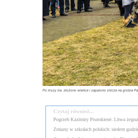
Po mszy św. złożono wieńce i zapalono znicze na grobie Pat
Czytaj również...
Pogrzeb Kazimiry Prunskienė. Litwa żegn
Zmiany w szkołach polskich: siedem godzi