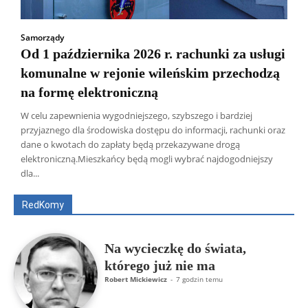
Samorządy
Od 1 października 2026 r. rachunki za usługi
komunalne w rejonie wileńskim przechodzą
na formę elektroniczną
W celu zapewnienia wygodniejszego, szybszego i bardziej
przyjaznego dla środowiska dostępu do informacji, rachunki oraz
dane o kwotach do zapłaty będą przekazywane drogą
Wszyscy
Aleksander Borowik
Antoni Radczenko
elektroniczną.Mieszkańcy będą mogli wybrać najdogodniejszy
Artur Płokszto
Grzegorz Górny
dla...
ks. Jarosław Wąsowicz SDB
Piotr Hlebowicz
Rajmund Klonowski
Robert Mickiewicz
Tomasz Snarski
RedKomy
Więcej
Na wycieczkę do świata,
którego już nie ma
Robert Mickiewicz
-
7 godzin temu