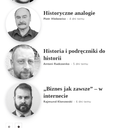
Historyczne analogie
Piotr Hlebowicz
-
4 dni temu
Historia i podręczniki do
historii
Antoni Radczenko
-
5 dni temu
„Biznes jak zawsze” – w
internecie
Rajmund Klonowski
-
6 dni temu