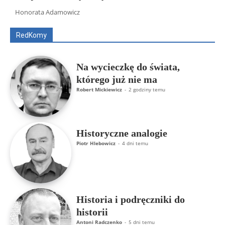
Artur Płokszto
Grzegorz Górny
Honorata Adamowicz
ks. Jarosław Wąsowicz SDB
Piotr Hlebowicz
Rajmund Klonowski
Robert Mickiewicz
Tomasz Snarski
RedKomy
Więcej
Na wycieczkę do świata,
którego już nie ma
Robert Mickiewicz
-
2 godziny temu
Historyczne analogie
Piotr Hlebowicz
-
4 dni temu
Historia i podręczniki do
historii
Antoni Radczenko
-
5 dni temu