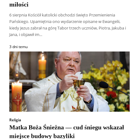
miłości
6 sierpnia Kościół katolicki obchodzi święto Przemienienia
Pańskiego. Upamiętnia ono wydarzenie opisane w Ewangelii,
kiedy Jezus zabrał na górę Tabor trzech uczniów, Piotra, Jakuba i
Jana, i objawił im...
3 dni temu
Religia
Matka Boża Śnieżna — cud śniegu wskazał
miejsce budowy bazyliki
Wszyscy
Aleksander Borowik
Antoni Radczenko