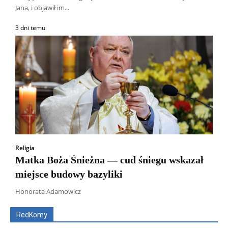
Jana, i objawił im...
3 dni temu
Religia
Matka Boża Śnieżna — cud śniegu wskazał
miejsce budowy bazyliki
Wszyscy
Aleksander Borowik
Antoni Radczenko
Artur Płokszto
Grzegorz Górny
Honorata Adamowicz
ks. Jarosław Wąsowicz SDB
Piotr Hlebowicz
Rajmund Klonowski
Robert Mickiewicz
Tomasz Snarski
RedKomy
Więcej