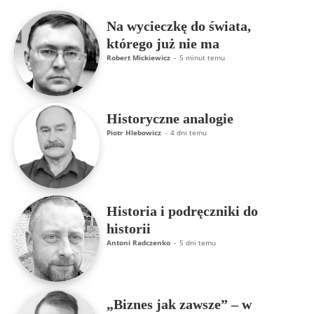
Na wycieczkę do świata,
którego już nie ma
Robert Mickiewicz
-
5 minut temu
Historyczne analogie
Piotr Hlebowicz
-
4 dni temu
Historia i podręczniki do
historii
Antoni Radczenko
-
5 dni temu
„Biznes jak zawsze” – w