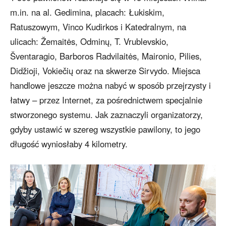
m.in. na al. Gedimina, placach: Łukiskim,
Ratuszowym, Vinco Kudirkos i Katedralnym, na
ulicach: Žemaitės, Odminų, T. Vrublevskio,
Šventaragio, Barboros Radvilaitės, Maironio, Pilies,
Didžioji, Vokiečių oraz na skwerze Sirvydo. Miejsca
handlowe jeszcze można nabyć w sposób przejrzysty i
łatwy – przez Internet, za pośrednictwem specjalnie
stworzonego systemu. Jak zaznaczyli organizatorzy,
gdyby ustawić w szereg wszystkie pawilony, to jego
długość wyniosłaby 4 kilometry.