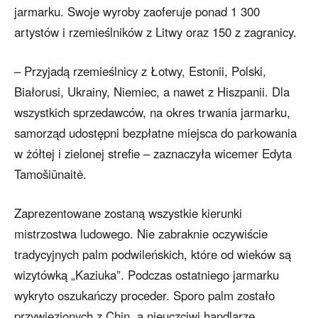
jarmarku. Swoje wyroby zaoferuje ponad 1 300
artystów i rzemieślników z Litwy oraz 150 z zagranicy.
– Przyjadą rzemieślnicy z Łotwy, Estonii, Polski,
Białorusi, Ukrainy, Niemiec, a nawet z Hiszpanii. Dla
wszystkich sprzedawców, na okres trwania jarmarku,
samorząd udostępni bezpłatne miejsca do parkowania
w żółtej i zielonej strefie – zaznaczyła wicemer Edyta
Tamošiūnaitė.
Zaprezentowane zostaną wszystkie kierunki
mistrzostwa ludowego. Nie zabraknie oczywiście
tradycyjnych palm podwileńskich, które od wieków są
wizytówką „Kaziuka”. Podczas ostatniego jarmarku
wykryto oszukańczy proceder. Sporo palm zostało
przywiezionych z Chin, a nieuczciwi handlarze