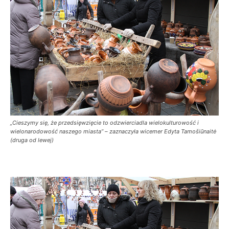
„Cieszymy się, że przedsięwzięcie to odzwierciadla wielokulturowość i
wielonarodowość naszego miasta” – zaznaczyła wicemer Edyta Tamošiūnaitė
(druga od lewej)