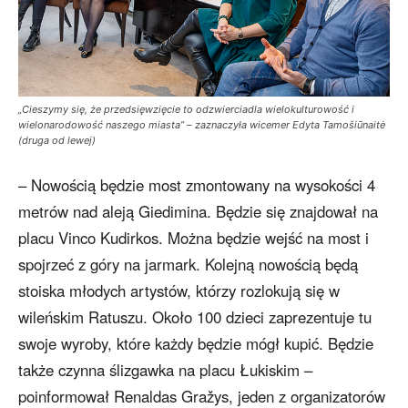
„Cieszymy się, że przedsięwzięcie to odzwierciadla wielokulturowość i
wielonarodowość naszego miasta” – zaznaczyła wicemer Edyta Tamošiūnaitė
(druga od lewej)
– Nowością będzie most zmontowany na wysokości 4
metrów nad aleją Giedimina. Będzie się znajdował na
placu Vinco Kudirkos. Można będzie wejść na most i
spojrzeć z góry na jarmark. Kolejną nowością będą
stoiska młodych artystów, którzy rozlokują się w
wileńskim Ratuszu. Około 100 dzieci zaprezentuje tu
swoje wyroby, które każdy będzie mógł kupić. Będzie
także czynna ślizgawka na placu Łukiskim –
poinformował Renaldas Gražys, jeden z organizatorów