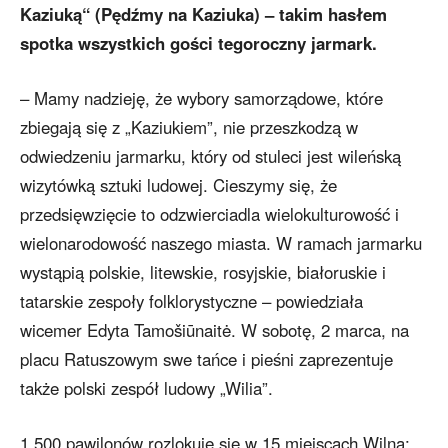
Kaziuką“ (Pędźmy na Kaziuka) – takim hasłem
spotka wszystkich gości tegoroczny jarmark.
– Mamy nadzieję, że wybory samorządowe, które
zbiegają się z „Kaziukiem”, nie przeszkodzą w
odwiedzeniu jarmarku, który od stuleci jest wileńską
wizytówką sztuki ludowej. Cieszymy się, że
przedsięwzięcie to odzwierciadla wielokulturowość i
wielonarodowość naszego miasta. W ramach jarmarku
wystąpią polskie, litewskie, rosyjskie, białoruskie i
tatarskie zespoły folklorystyczne – powiedziała
wicemer Edyta Tamošiūnaitė. W sobotę, 2 marca, na
placu Ratuszowym swe tańce i pieśni zaprezentuje
także polski zespół ludowy „Wilia”.
1 500 pawilonów rozlokuje się w 15 miejscach Wilna: