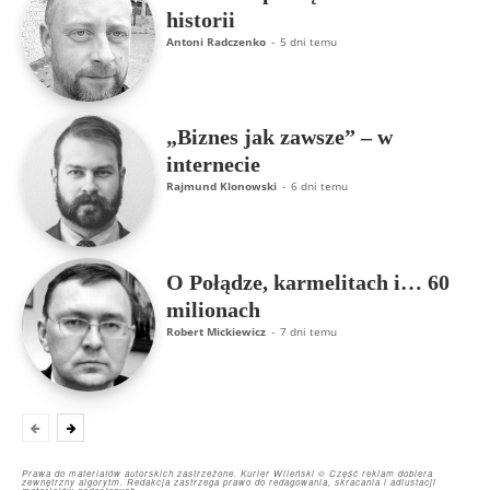
historii
Antoni Radczenko
-
5 dni temu
„Biznes jak zawsze” – w
internecie
Rajmund Klonowski
-
6 dni temu
O Połądze, karmelitach i… 60
milionach
Robert Mickiewicz
-
7 dni temu
Prawa do materiałów autorskich zastrzeżone. Kurier Wileński © Część reklam dobiera
zewnętrzny algorytm. Redakcja zastrzega prawo do redagowania, skracania i adiustacji