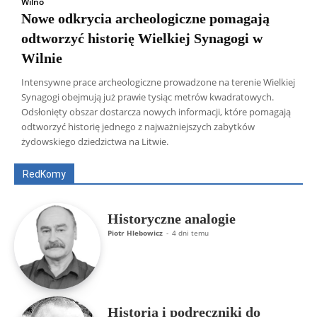
Wilno
Nowe odkrycia archeologiczne pomagają
odtworzyć historię Wielkiej Synagogi w
Wilnie
Intensywne prace archeologiczne prowadzone na terenie Wielkiej
Synagogi obejmują już prawie tysiąc metrów kwadratowych.
Odsłonięty obszar dostarcza nowych informacji, które pomagają
Wszyscy
Aleksander Borowik
Antoni Radczenko
odtworzyć historię jednego z najważniejszych zabytków
Artur Płokszto
Grzegorz Górny
żydowskiego dziedzictwa na Litwie.
ks. Jarosław Wąsowicz SDB
Piotr Hlebowicz
Rajmund Klonowski
Robert Mickiewicz
Tomasz Snarski
RedKomy
Więcej
Historyczne analogie
Piotr Hlebowicz
-
4 dni temu
Historia i podręczniki do