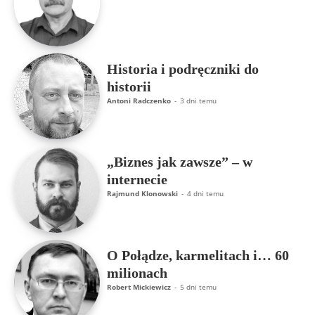
Historia i podręczniki do
historii
Antoni Radczenko
-
3 dni temu
„Biznes jak zawsze” – w
internecie
Rajmund Klonowski
-
4 dni temu
O Połądze, karmelitach i… 60
milionach
Robert Mickiewicz
-
5 dni temu