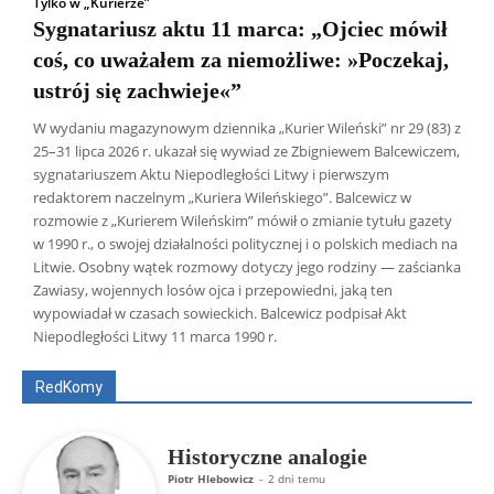
Tylko w „Kurierze”
Sygnatariusz aktu 11 marca: „Ojciec mówił
coś, co uważałem za niemożliwe: »Poczekaj,
ustrój się zachwieje«”
W wydaniu magazynowym dziennika „Kurier Wileński” nr 29 (83) z
25–31 lipca 2026 r. ukazał się wywiad ze Zbigniewem Balcewiczem,
sygnatariuszem Aktu Niepodległości Litwy i pierwszym
redaktorem naczelnym „Kuriera Wileńskiego”. Balcewicz w
rozmowie z „Kurierem Wileńskim” mówił o zmianie tytułu gazety
w 1990 r., o swojej działalności politycznej i o polskich mediach na
Litwie. Osobny wątek rozmowy dotyczy jego rodziny — zaścianka
Zawiasy, wojennych losów ojca i przepowiedni, jaką ten
Wszyscy
Aleksander Borowik
Antoni Radczenko
wypowiadał w czasach sowieckich. Balcewicz podpisał Akt
Artur Płokszto
Grzegorz Górny
Niepodległości Litwy 11 marca 1990 r.
ks. Jarosław Wąsowicz SDB
Piotr Hlebowicz
Rajmund Klonowski
Robert Mickiewicz
Tomasz Snarski
RedKomy
Więcej
Historyczne analogie
Piotr Hlebowicz
-
2 dni temu