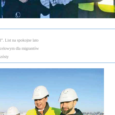
. List na spokojne lato
ocelowym dla migrantów
szósty