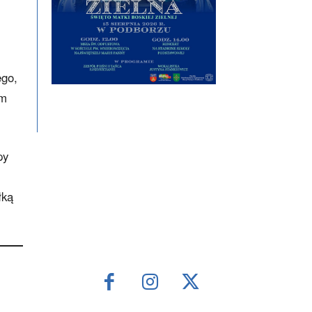
ego,
 m
py
łką