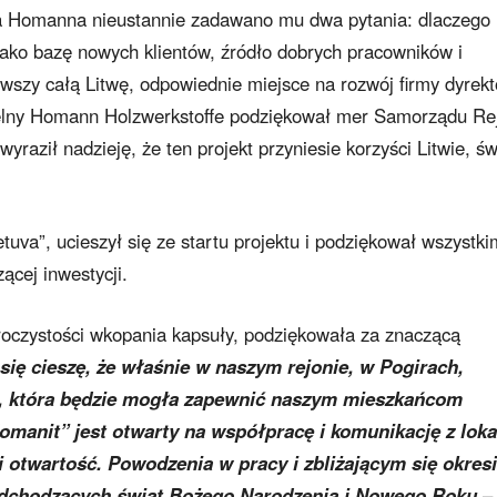
ra Homanna nieustannie zadawano mu dwa pytania: dlaczego
jako bazę nowych klientów, źródło dobrych pracowników i
ziwszy całą Litwę, odpowiednie miejsce na rozwój firmy dyrekt
czelny Homann Holzwerkstoffe podziękował mer Samorządu Re
yraził nadzieję, że ten projekt przyniesie korzyści Litwie, św
tuva”, ucieszył się ze startu projektu i podziękował wszystki
zącej inwestycji.
roczystości wkopania kapsuły, podziękowała za znaczącą
się cieszę, że właśnie w naszym rejonie, w Pogirach,
, która będzie mogła zapewnić naszym mieszkańcom
Homanit” jest otwarty na współpracę i komunikację z loka
i otwartość. Powodzenia w pracy i zbliżającym się okres
adchodzących świąt Bożego Narodzenia i Nowego Roku
–