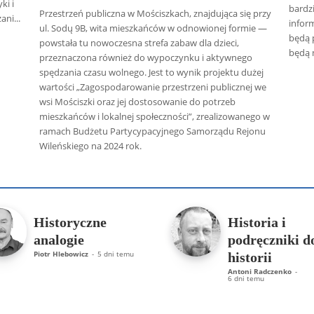
ki i
bardz
Przestrzeń publiczna w Mościszkach, znajdująca się przy
ni...
infor
ul. Sodų 9B, wita mieszkańców w odnowionej formie —
będą 
powstała tu nowoczesna strefa zabaw dla dzieci,
będą 
przeznaczona również do wypoczynku i aktywnego
spędzania czasu wolnego. Jest to wynik projektu dużej
wartości „Zagospodarowanie przestrzeni publicznej we
wsi Mościszki oraz jej dostosowanie do potrzeb
mieszkańców i lokalnej społeczności”, zrealizowanego w
ramach Budżetu Partycypacyjnego Samorządu Rejonu
Wileńskiego na 2024 rok.
 Radczenko
Artur Płokszto
Grzegorz Górny
ks. Jarosław Wąsow
Historyczne
Historia i
analogie
podręczniki d
Piotr Hlebowicz
-
5 dni temu
historii
Antoni Radczenko
-
6 dni temu