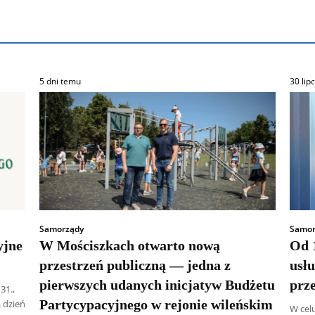
5 dni temu
30 lip
Samorządy
Samor
yjne
W Mościszkach otwarto nową
Od 1
przestrzeń publiczną — jedna z
usł
pierwszych udanych inicjatyw Budżetu
prz
31.,
Partycypacyjnego w rejonie wileńskim
 dzień
W cel