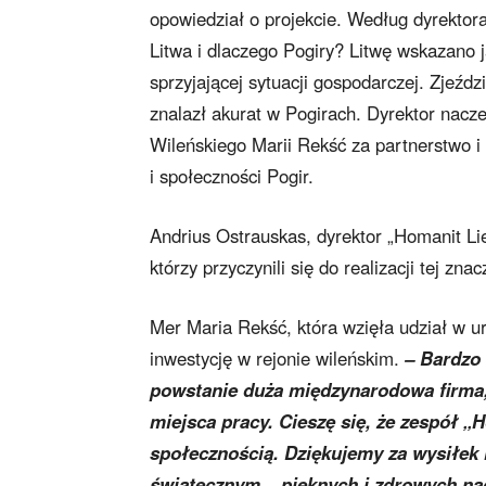
opowiedział o projekcie. Według dyrekto
Litwa i dlaczego Pogiry? Litwę wskazano 
sprzyjającej sytuacji gospodarczej. Zjeźd
znalazł akurat w Pogirach. Dyrektor na
Wileńskiego Marii Rekść za partnerstwo i w
i społeczności Pogir.
Andrius Ostrauskas, dyrektor „Homanit Lie
którzy przyczynili się do realizacji tej znac
Mer Maria Rekść, która wzięła udział w u
inwestycję w rejonie wileńskim.
– Bardzo 
powstanie duża międzynarodowa firma
miejsca pracy. Cieszę się, że zespół „
społecznością. Dziękujemy za wysiłek 
świątecznym – pięknych i zdrowych n