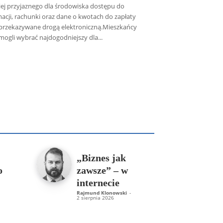
iej przyjaznego dla środowiska dostępu do
macji, rachunki oraz dane o kwotach do zapłaty
przekazywane drogą elektroniczną.Mieszkańcy
mogli wybrać najdogodniejszy dla...
icz SDB
Piotr Hlebowicz
Rajmund Klonowski
Robert Mickiewicz
Tomasz Snarski
Więcej
„Biznes jak
o
zawsze” – w
internecie
Rajmund Klonowski
-
2 sierpnia 2026