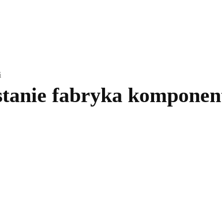
kolnictwo
Samorządy
Kultura
Historia
Komentarze
i
tanie fabryka kompone