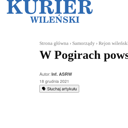
Galerie
Sz
Strona główna
Samorządy
Rejon wileńsk
W Pogirach pows
Autor:
Inf. ASRW
18 grudnia 2021
🗣️ Słuchaj artykułu
Podziel się