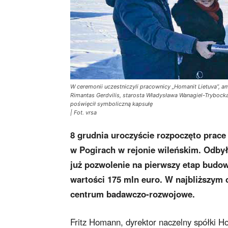
W ceremonii uczestniczyli pracownicy „Homanit Lietuva”, a
Rimantas Gerdvilis, starosta Władysława Wanagiel-Trybocka,
poświęcił symboliczną kapsułę
| Fot. vrsa
8 grudnia uroczyście rozpoczęto prac
w Pogirach w rejonie wileńskim. Odby
już pozwolenie na pierwszy etap budo
wartości 175 mln euro. W najbliższym 
centrum badawczo-rozwojowe.
Fritz Homann, dyrektor naczelny spółki Ho