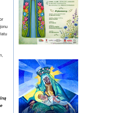
or
jonu
iatu
m,
lną
ie