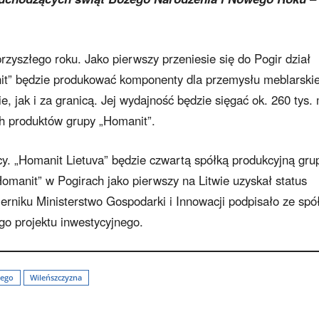
zyszłego roku. Jako pierwszy przeniesie się do Pogir dział
it” będzie produkować komponenty dla przemysłu meblarski
ie, jak i za granicą. Jej wydajność będzie sięgać ok. 260 tys.
ich produktów grupy „Homanit”.
y. „Homanit Lietuva” będzie czwartą spółką produkcyjną gru
Homanit” w Pogirach jako pierwszy na Litwie uzyskał status
erniku Ministerstwo Gospodarki i Innowacji podpisało ze spó
o projektu inwestycyjnego.
iego
Wileńszczyzna