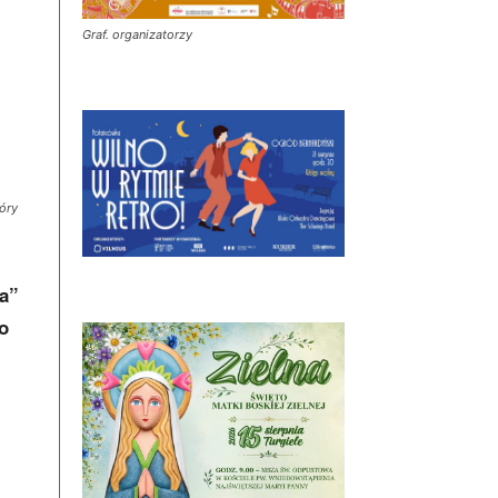
Graf. organizatorzy
tóry
a”
o