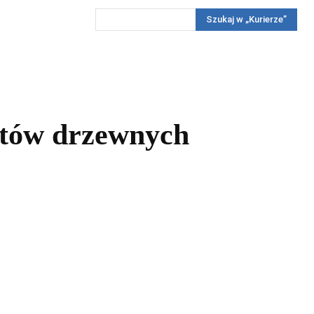
Szukaj w „Kurierze”
Wywiady
Reportaż
Konkursy
Więcej
REKLAMA
PRENUMERATA
KONKURSY
KONTAKTY
ntów drzewnych