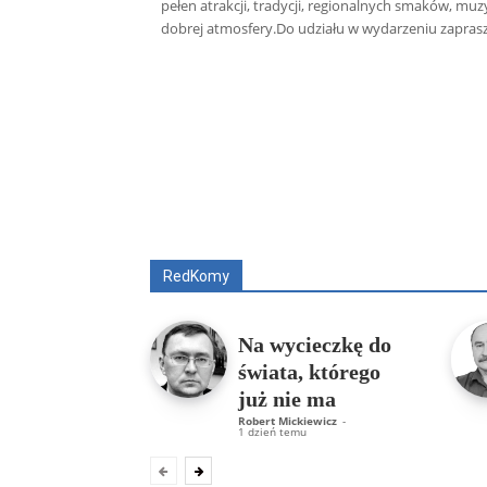
pełen atrakcji, tradycji, regionalnych smaków, muzy
dobrej atmosfery.Do udziału w wydarzeniu zaprasza
Wszyscy
Aleksander Borowik
Antoni
RedKomy
Na wycieczkę do
świata, którego
już nie ma
Robert Mickiewicz
-
1 dzień temu