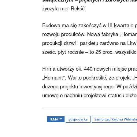
życzyła mer Rekść.
Budowa ma się zakończyć w III kwartale pr
rozwoju produktów. Nowa fabryka „Homan
produkcji drzwi i parkietu zarówno na Litw
sześc. płyt rocznie – to 25 proc. wszystk
Firma utworzy ok. 440 nowych miejsc prac
„Homanit”. Warto podkreślić, że projekt „
dużego projektu inwestycyjnego. W paździ
umowę o nadaniu projektowi statusu dużeg
TEMATY
gospodarka
Samorząd Rejonu Wileńsk