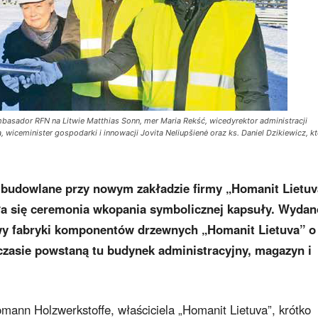
mbasador RFN na Litwie Matthias Sonn, mer Maria Rekść, wicedyrektor administracji
 wiceminister gospodarki i innowacji Jovita Neliupšienė oraz ks. Daniel Dzikiewicz, k
e budowlane przy nowym zakładzie firmy „Homanit Lietuv
ła się ceremonia wkopania symbolicznej kapsuły. Wydan
wy fabryki komponentów drzewnych „Homanit Lietuva” o
czasie powstaną tu budynek administracyjny, magazyn i
mann Holzwerkstoffe, właściciela „Homanit Lietuva”, krótko