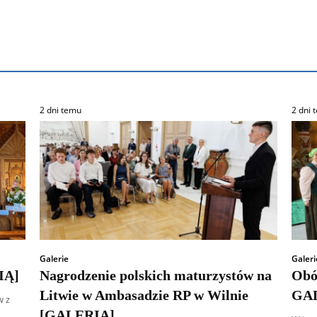
2 dni temu
2 dni 
Galerie
Galeri
IĄ]
Nagrodzenie polskich maturzystów na
Obó
Litwie w Ambasadzie RP w Wilnie
GA
w z
[GALERIA]