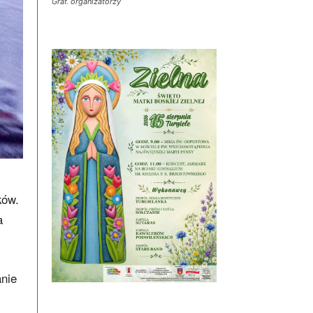
Graf. organizatorzy
ków.
a
anie