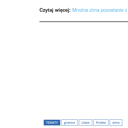
Czytaj więcej:
Mroźna zima pozostanie z
TEMATY
granica
Litwa
Polska
zima