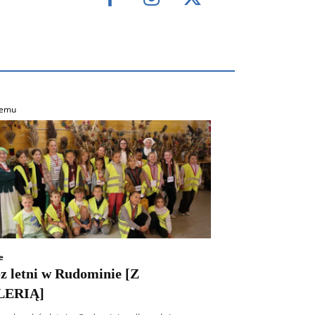
temu
e
z letni w Rudominie [Z
LERIĄ]