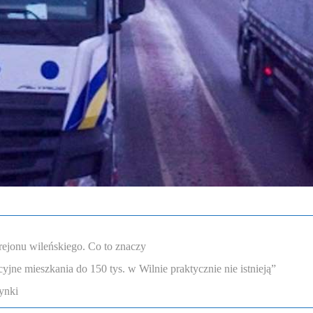
rejonu wileńskiego. Co to znaczy
ne mieszkania do 150 tys. w Wilnie praktycznie nie istnieją”
ynki