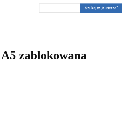
Szukaj w „Kurierze”
Wywiady
Reportaż
Konkursy
Więcej
REKLAMA
PRENUMERATA
KONKURSY
KONTAKTY
— A5 zablokowana