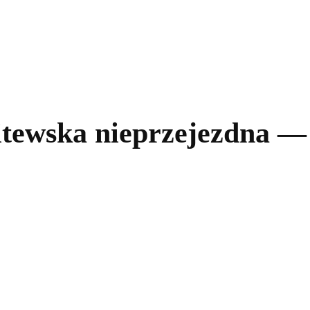
kolnictwo
Samorządy
Kultura
Historia
Komentarze
litewska nieprzejezdna 