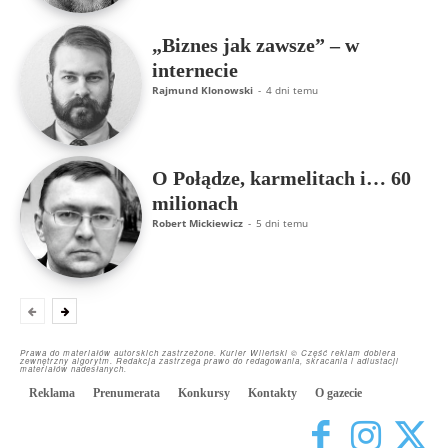
„Biznes jak zawsze” – w
internecie
Rajmund Klonowski
-
4 dni temu
O Połądze, karmelitach i… 60
milionach
Robert Mickiewicz
-
5 dni temu
Prawa do materiałów autorskich zastrzeżone. Kurier Wileński © Część reklam dobiera
zewnętrzny algorytm. Redakcja zastrzega prawo do redagowania, skracania i adiustacji
materiałów nadesłanych.
Reklama
Prenumerata
Konkursy
Kontakty
O gazecie