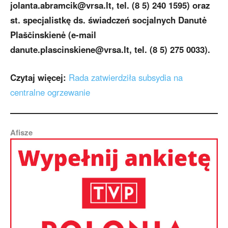
jolanta.abramcik@vrsa.lt, tel. (8 5) 240 1595) oraz
st. specjalistkę ds. świadczeń socjalnych Danutė
Plaščinskienė (e-mail
danute.plascinskiene@vrsa.lt, tel. (8 5) 275 0033).
Czytaj więcej:
Rada zatwierdziła subsydia na
centralne ogrzewanie
Afisze