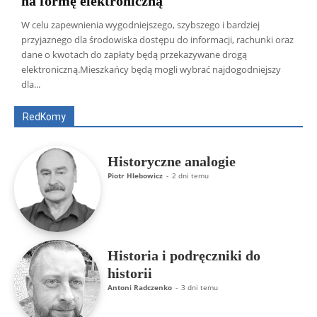
na formę elektroniczną
W celu zapewnienia wygodniejszego, szybszego i bardziej
przyjaznego dla środowiska dostępu do informacji, rachunki oraz
dane o kwotach do zapłaty będą przekazywane drogą
Wszyscy
Aleksander Borowik
Antoni Radczenko
elektroniczną.Mieszkańcy będą mogli wybrać najdogodniejszy
Artur Płokszto
Grzegorz Górny
dla...
ks. Jarosław Wąsowicz SDB
Piotr Hlebowicz
Rajmund Klonowski
Robert Mickiewicz
Tomasz Snarski
RedKomy
Więcej
Historyczne analogie
Piotr Hlebowicz
-
2 dni temu
Historia i podręczniki do
historii
Antoni Radczenko
-
3 dni temu