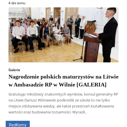
4 dni temu
Galerie
Nagrodzenie polskich maturzystów na Litwie
w Ambasadzie RP w Wilnie [GALERIA]
Gratulując młodzieży znakomitych wyników, konsul generalny RP
na Litwie Dariusz Wiśniewski podkreślił, że szkoła to nie tylko
Wszyscy
Aleksander Borowik
Antoni Radczenko
miejsce zdobywania wiedzy, ale także przestrzeń kształtowania
Artur Płokszto
Grzegorz Górny
wartości oraz budowania tożsamości. Wyraził...
ks. Jarosław Wąsowicz SDB
Piotr Hlebowicz
Rajmund Klonowski
Robert Mickiewicz
Tomasz Snarski
RedKomy
Więcej