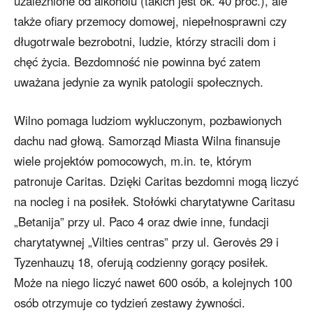
uzależnione od alkoholu (takich jest ok. 40 proc.), ale
także ofiary przemocy domowej, niepełnosprawni czy
długotrwale bezrobotni, ludzie, którzy stracili dom i
chęć życia. Bezdomność nie powinna być zatem
uważana jedynie za wynik patologii społecznych.
Wilno pomaga ludziom wykluczonym, pozbawionych
dachu nad głową. Samorząd Miasta Wilna finansuje
wiele projektów pomocowych, m.in. te, którym
patronuje Caritas. Dzięki Caritas bezdomni mogą liczyć
na nocleg i na posiłek. Stołówki charytatywne Caritasu
„Betanija” przy ul. Paco 4 oraz dwie inne, fundacji
charytatywnej „Vilties centras” przy ul. Gerovės 29 i
Tyzenhauzų 18, oferują codzienny gorący posiłek.
Może na niego liczyć nawet 600 osób, a kolejnych 100
osób otrzymuje co tydzień zestawy żywności.