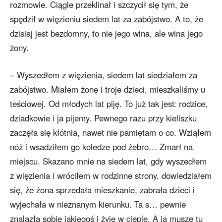
rozmowie. Ciągle przeklinał i szczycił się tym, że
spędził w więzieniu siedem lat za zabójstwo. A to, że
dzisiaj jest bezdomny, to nie jego wina, ale wina jego
żony.
– Wyszedłem z więzienia, siedem lat siedziałem za
zabójstwo. Miałem żonę i troje dzieci, mieszkaliśmy u
teściowej. Od młodych lat piję. To już tak jest: rodzice,
dziadkowie i ja pijemy. Pewnego razu przy kieliszku
zaczęła się kłótnia, nawet nie pamiętam o co. Wziąłem
nóż i wsadziłem go koledze pod żebro… Zmarł na
miejscu. Skazano mnie na siedem lat, gdy wyszedłem
z więzienia i wróciłem w rodzinne strony, dowiedziałem
się, że żona sprzedała mieszkanie, zabrała dzieci i
wyjechała w nieznanym kierunku. Ta s… pewnie
znalazła sobie jakiegoś i żyje w cieple. A ja muszę tu