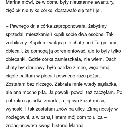
Marina mówi, że w domu były nieustanne awantury,
zięć bił nie tylko córkę, dostawało się też i jej.
– Pewnego dnia córka zaproponowała, żebyśmy
sprzedali mieszkanie i kupili sobie dwa osobne. Tak
zrobiliśmy. Kupili mi walącą się chatę pod Turgielami,
obiecali, że pomogą ją odrementować, ale to były tylko
obiecanki. Gdzie córka zamieszkała, nie wiem. Dach
chaty był dziurawy, było bardzo zimno, więc zimą
ciągle paliłam w piecu i pewnego razu pożar…
Zostałam bez niczego. Zabrała mnie wtedy sąsiadka,
ale ona mocno piła. Ja powoli, powoli też zaczęłam. Po
pół roku sąsiadka zmarła, a jej syn kazał mi się
wynosić. I tak zostałam znów na ulicy. Zimą nocuję w
noclegowni, a wiosną i latem mój dom to ulica –
zrelacjonowała swoją historię Marina.