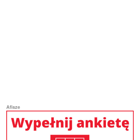
| Fot. Marian Paluszkiewicz
Afisze