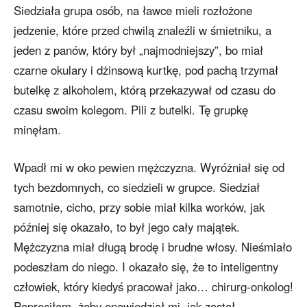
Siedziała grupa osób, na ławce mieli rozłożone
jedzenie, które przed chwilą znaleźli w śmietniku, a
jeden z panów, który był „najmodniejszy”, bo miał
czarne okulary i dżinsową kurtkę, pod pachą trzymał
butelkę z alkoholem, którą przekazywał od czasu do
czasu swoim kolegom. Pili z butelki. Tę grupkę
minęłam.
Wpadł mi w oko pewien mężczyzna. Wyróżniał się od
tych bezdomnych, co siedzieli w grupce. Siedział
samotnie, cicho, przy sobie miał kilka worków, jak
później się okazało, to był jego cały majątek.
Mężczyzna miał długą brodę i brudne włosy. Nieśmiało
podeszłam do niego. I okazało się, że to inteligentny
człowiek, który kiedyś pracował jako… chirurg-onkolog!
Poprosiłam, żeby opowiedział mi, jak został