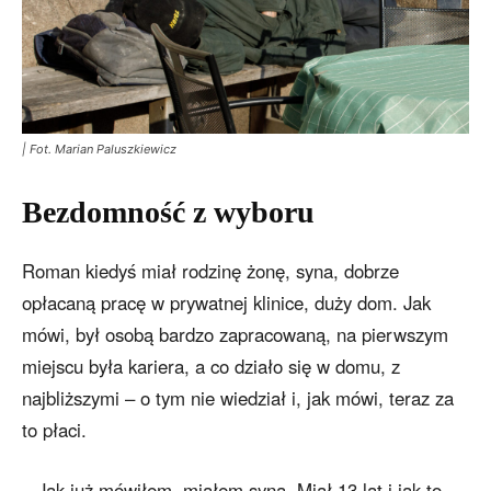
| Fot. Marian Paluszkiewicz
Bezdomność z wyboru
Roman kiedyś miał rodzinę żonę, syna, dobrze
opłacaną pracę w prywatnej klinice, duży dom. Jak
mówi, był osobą bardzo zapracowaną, na pierwszym
miejscu była kariera, a co działo się w domu, z
najbliższymi – o tym nie wiedział i, jak mówi, teraz za
to płaci.
– Jak już mówiłem, miałem syna. Miał 13 lat i jak to