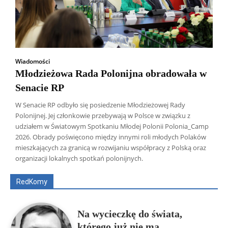
Wiadomości
Młodzieżowa Rada Polonijna obradowała w
Senacie RP
W Senacie RP odbyło się posiedzenie Młodzieżowej Rady
Polonijnej. Jej członkowie przebywają w Polsce w związku z
udziałem w Światowym Spotkaniu Młodej Polonii Polonia_Camp
2026. Obrady poświęcono między innymi roli młodych Polaków
Wszyscy
Aleksander Borowik
Antoni Radczenko
mieszkających za granicą w rozwijaniu współpracy z Polską oraz
Artur Płokszto
Grzegorz Górny
organizacji lokalnych spotkań polonijnych.
ks. Jarosław Wąsowicz SDB
Piotr Hlebowicz
Rajmund Klonowski
Robert Mickiewicz
Tomasz Snarski
RedKomy
Więcej
Na wycieczkę do świata,
którego już nie ma