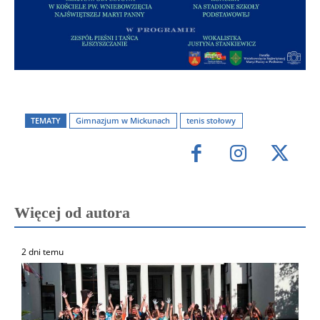
TEMATY
Gimnazjum w Mickunach
tenis stołowy
Więcej od autora
2 dni temu