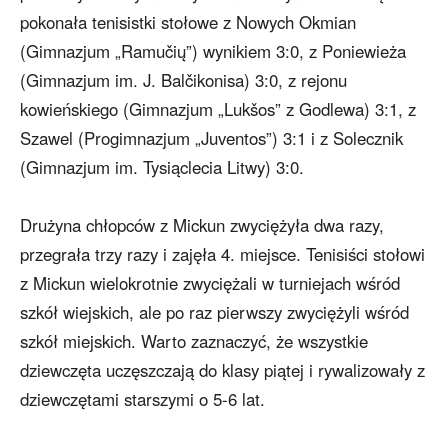
pokonała tenisistki stołowe z Nowych Okmian
(Gimnazjum „Ramučių”) wynikiem 3:0, z Poniewieża
(Gimnazjum im. J. Balčikonisa) 3:0, z rejonu
kowieńskiego (Gimnazjum „Lukšos” z Godlewa) 3:1, z
Szawel (Progimnazjum „Juventos”) 3:1 i z Solecznik
(Gimnazjum im. Tysiąclecia Litwy) 3:0.
Drużyna chłopców z Mickun zwyciężyła dwa razy,
przegrała trzy razy i zajęła 4. miejsce. Tenisiści stołowi
z Mickun wielokrotnie zwyciężali w turniejach wśród
szkół wiejskich, ale po raz pierwszy zwyciężyli wśród
szkół miejskich. Warto zaznaczyć, że wszystkie
dziewczęta uczęszczają do klasy piątej i rywalizowały z
dziewczętami starszymi o 5-6 lat.