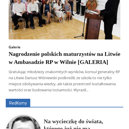
Galerie
Nagrodzenie polskich maturzystów na Litwie
w Ambasadzie RP w Wilnie [GALERIA]
Gratulując młodzieży znakomitych wyników, konsul generalny RP
na Litwie Dariusz Wiśniewski podkreślił, że szkoła to nie tylko
Wszyscy
Aleksander Borowik
Antoni Radczenko
miejsce zdobywania wiedzy, ale także przestrzeń kształtowania
Artur Płokszto
Grzegorz Górny
wartości oraz budowania tożsamości. Wyraził...
ks. Jarosław Wąsowicz SDB
Piotr Hlebowicz
Rajmund Klonowski
Robert Mickiewicz
Tomasz Snarski
RedKomy
Więcej
Na wycieczkę do świata,
którego już nie ma