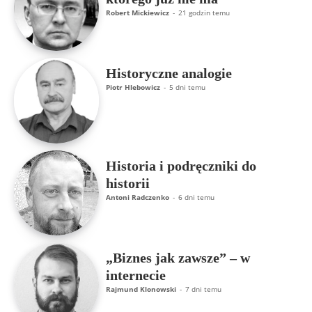
Robert Mickiewicz
-
21 godzin temu
Historyczne analogie
Piotr Hlebowicz
-
5 dni temu
Historia i podręczniki do
historii
Antoni Radczenko
-
6 dni temu
„Biznes jak zawsze” – w
internecie
Rajmund Klonowski
-
7 dni temu