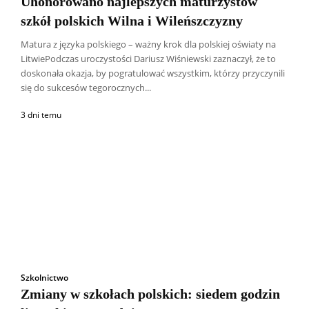
Uhonorowano najlepszych maturzystów
szkół polskich Wilna i Wileńszczyzny
Matura z języka polskiego – ważny krok dla polskiej oświaty na
LitwiePodczas uroczystości Dariusz Wiśniewski zaznaczył, że to
doskonała okazja, by pogratulować wszystkim, którzy przyczynili
się do sukcesów tegorocznych...
3 dni temu
Szkolnictwo
Zmiany w szkołach polskich: siedem godzin