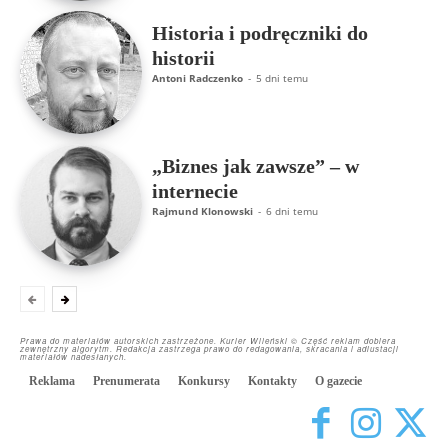
Historia i podręczniki do
historii
Antoni Radczenko
-
5 dni temu
„Biznes jak zawsze” – w
internecie
Rajmund Klonowski
-
6 dni temu
Prawa do materiałów autorskich zastrzeżone. Kurier Wileński © Część reklam dobiera
zewnętrzny algorytm. Redakcja zastrzega prawo do redagowania, skracania i adiustacji
materiałów nadesłanych.
Reklama
Prenumerata
Konkursy
Kontakty
O gazecie