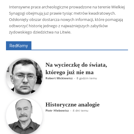
Intensywne prace archeologiczne prowadzone na terenie Wielkiej
Synagogi obejmują już prawie tysiąc metrów kwadratowych.
Odsłonięty obszar dostarcza nowych informacji, które pomagają
Wszyscy
Aleksander Borowik
Antoni Radczenko
odtworzyć historię jednego z najważniejszych zabytków
Artur Płokszto
Grzegorz Górny
żydowskiego dziedzictwa na Litwie.
ks. Jarosław Wąsowicz SDB
Piotr Hlebowicz
Rajmund Klonowski
Robert Mickiewicz
Tomasz Snarski
RedKomy
Więcej
Na wycieczkę do świata,
którego już nie ma
Robert Mickiewicz
-
8 godzin temu
Historyczne analogie
Piotr Hlebowicz
-
4 dni temu