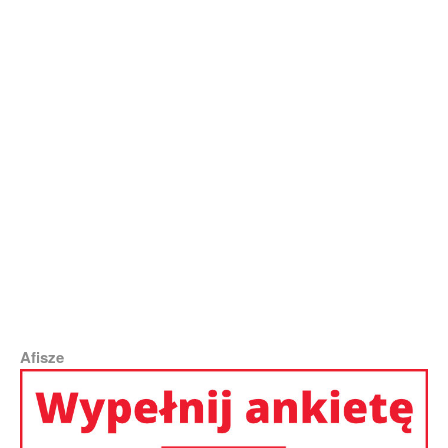
Dainius Labutis, ELTA
Fot. Marian Paluszkiewicz
Afisze