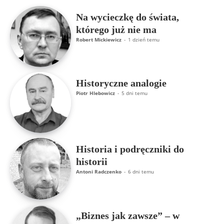
Na wycieczkę do świata,
którego już nie ma
Robert Mickiewicz
-
1 dzień temu
Historyczne analogie
Piotr Hlebowicz
-
5 dni temu
Historia i podręczniki do
historii
Antoni Radczenko
-
6 dni temu
„Biznes jak zawsze” – w