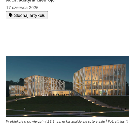
17 czerwca 2026
🗣️ Słuchaj artykułu
W obiekcie o powierzchni 23,8 tys. m kw znajdą się cztery sale | Fot. vilnius.lt