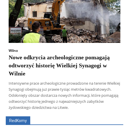
Wilno
Nowe odkrycia archeologiczne pomagają
odtworzyć historię Wielkiej Synagogi w
Wilnie
Intensywne prace archeologiczne prowadzone na terenie Wielkiej
Synagogi obejmują już prawie tysiąc metrów kwadratowych.
Odsłonięty obszar dostarcza nowych informacji, które pomagają
Wszyscy
Aleksander Borowik
Antoni Radczenko
odtworzyć historię jednego z najważniejszych zabytków
Artur Płokszto
Grzegorz Górny
żydowskiego dziedzictwa na Litwie.
ks. Jarosław Wąsowicz SDB
Piotr Hlebowicz
Rajmund Klonowski
Robert Mickiewicz
Tomasz Snarski
RedKomy
Więcej