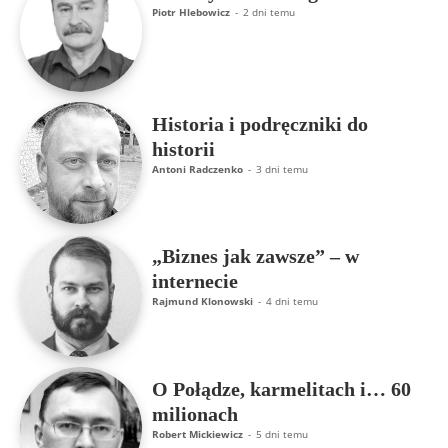
Piotr Hlebowicz
-
2 dni temu
Historia i podręczniki do
historii
Antoni Radczenko
-
3 dni temu
„Biznes jak zawsze” – w
internecie
Rajmund Klonowski
-
4 dni temu
O Połądze, karmelitach i… 60
milionach
Robert Mickiewicz
-
5 dni temu