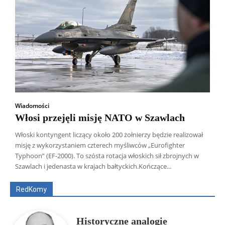
Wiadomości
Włosi przejęli misję NATO w Szawlach
Włoski kontyngent liczący około 200 żołnierzy będzie realizował
misję z wykorzystaniem czterech myśliwców „Eurofighter
Wszyscy
Aleksander Borowik
Antoni Radczenko
Typhoon” (EF-2000). To szósta rotacja włoskich sił zbrojnych w
Artur Płokszto
Grzegorz Górny
Szawlach i jedenasta w krajach bałtyckich.Kończące...
ks. Jarosław Wąsowicz SDB
Piotr Hlebowicz
Rajmund Klonowski
Robert Mickiewicz
Tomasz Snarski
RedKomy
Więcej
Historyczne analogie