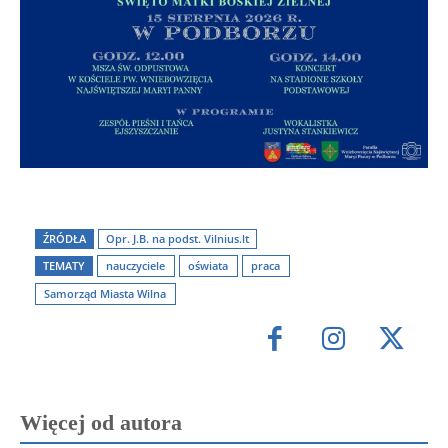
ŹRÓDŁA
Opr. J.B. na podst. Vilnius.lt
TEMATY
nauczyciele
oświata
praca
Samorząd Miasta Wilna
Więcej od autora