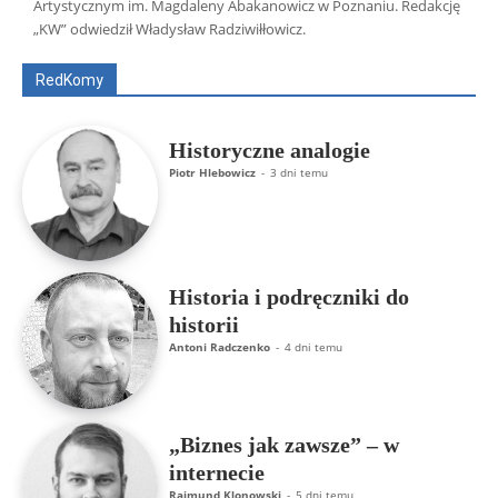
Wszyscy
Aleksander Borowik
Antoni Radczenko
Artystycznym im. Magdaleny Abakanowicz w Poznaniu. Redakcję
Artur Płokszto
Grzegorz Górny
„KW” odwiedził Władysław Radziwiłłowicz.
ks. Jarosław Wąsowicz SDB
Piotr Hlebowicz
Rajmund Klonowski
Robert Mickiewicz
Tomasz Snarski
RedKomy
Więcej
Historyczne analogie
Piotr Hlebowicz
-
3 dni temu
Historia i podręczniki do
historii
Antoni Radczenko
-
4 dni temu
„Biznes jak zawsze” – w
internecie
Rajmund Klonowski
-
5 dni temu