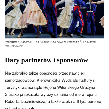
Repertuar był szeroki — od klasyków po nowsze aranżacje | Fot. Marian
Paluszkiewicz
Dary partnerów i sponsorów
Nie zabrakło także obecności przedstawicieli
samorządowców. Kierowniczka Wydziału Kultury i
Turystyki Samorządu Rejonu Wileńskiego Grażyna
Sluszko przekazała wyrazy uznania od mera rejonu
Roberta Duchniewicza, a także czek na 6 tys. euro na
potrzeby zespołu.