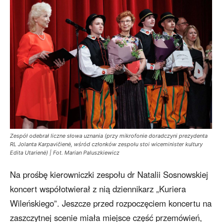
Zespół odebrał liczne słowa uznania (przy mikrofonie doradczyni prezydenta
RL Jolanta Karpavičienė, wśród członków zespołu stoi wiceminister kultury
Edita Utarienė) | Fot. Marian Paluszkiewicz
Na prośbę kierowniczki zespołu dr Natalii Sosnowskiej
koncert współotwierał z nią dziennikarz „Kuriera
Wileńskiego”. Jeszcze przed rozpoczęciem koncertu na
zaszczytnej scenie miała miejsce część przemówień,