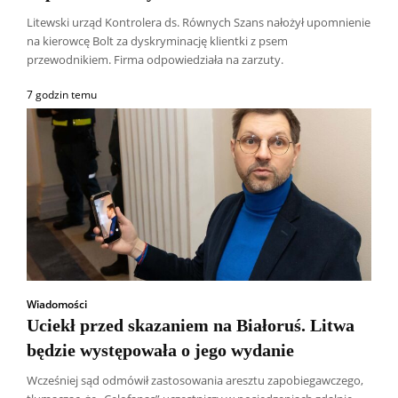
Litewski urząd Kontrolera ds. Równych Szans nałożył upomnienie
na kierowcę Bolt za dyskryminację klientki z psem
przewodnikiem. Firma odpowiedziała na zarzuty.
7 godzin temu
Wiadomości
Uciekł przed skazaniem na Białoruś. Litwa
będzie występowała o jego wydanie
Wcześniej sąd odmówił zastosowania aresztu zapobiegawczego,