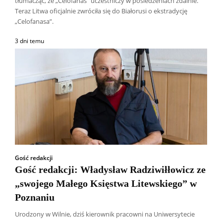
tłumacząc, że „Celofanas” uczestniczy w posiedzeniach zdalnie.
Teraz Litwa oficjalnie zwróciła się do Białorusi o ekstradycję
„Celofanasa”.
3 dni temu
Gość redakcji
Gość redakcji: Władysław Radziwiłłowicz ze
„swojego Małego Księstwa Litewskiego” w
Poznaniu
Urodzony w Wilnie, dziś kierownik pracowni na Uniwersytecie