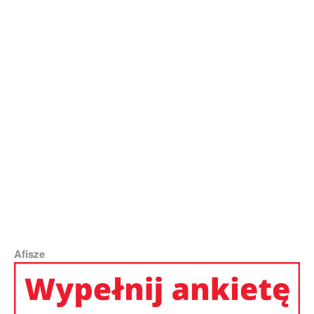
Główna choreograf Leonarda Klukowska zebrała szczególnie gromkie
owacje | Fot. Marian Paluszkiewicz
Zespół odebrał liczne słowa uznania (przy mikrofonie doradczyni
prezydenta RL Jolanta Karpavičienė, wśród członków zespołu stoi
wiceminister kultury Edita Utarienė) | Fot. Marian Paluszkiewicz
Afisze