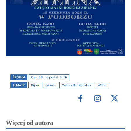
ŹRÓDŁA
Opr. J.B. na podst. ELTA
TEMATY
Kijów
skwer
Valdas Benkunskas
Wilno
Więcej od autora