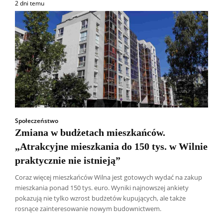
2 dni temu
Społeczeństwo
Zmiana w budżetach mieszkańców.
„Atrakcyjne mieszkania do 150 tys. w Wilnie
praktycznie nie istnieją”
Coraz więcej mieszkańców Wilna jest gotowych wydać na zakup
mieszkania ponad 150 tys. euro. Wyniki najnowszej ankiety
Wszyscy
Aleksander Borowik
Antoni Radczenko
pokazują nie tylko wzrost budżetów kupujących, ale także
Artur Płokszto
Grzegorz Górny
rosnące zainteresowanie nowym budownictwem.
ks. Jarosław Wąsowicz SDB
Piotr Hlebowicz
Rajmund Klonowski
Robert Mickiewicz
Tomasz Snarski