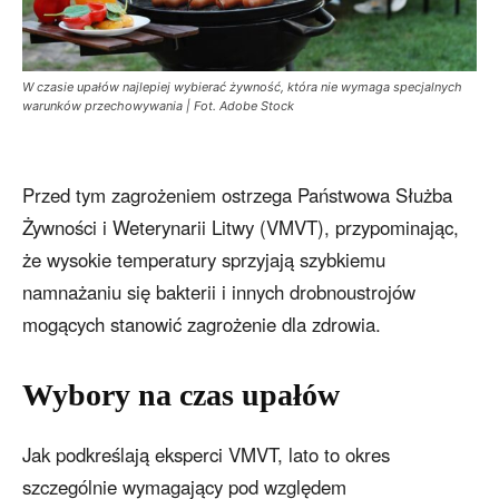
W czasie upałów najlepiej wybierać żywność, która nie wymaga specjalnych
warunków przechowywania | Fot. Adobe Stock
Przed tym zagrożeniem ostrzega Państwowa Służba
Żywności i Weterynarii Litwy (VMVT), przypominając,
że wysokie temperatury sprzyjają szybkiemu
namnażaniu się bakterii i innych drobnoustrojów
mogących stanowić zagrożenie dla zdrowia.
Wybory na czas upałów
Jak podkreślają eksperci VMVT, lato to okres
szczególnie wymagający pod względem