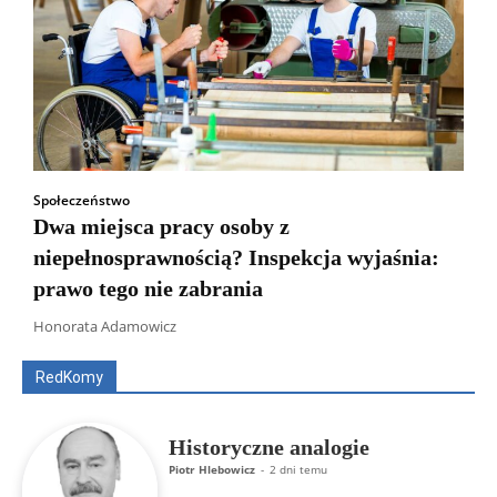
Społeczeństwo
Dwa miejsca pracy osoby z
niepełnosprawnością? Inspekcja wyjaśnia:
prawo tego nie zabrania
Wszyscy
Aleksander Borowik
Antoni Radczenko
Artur Płokszto
Grzegorz Górny
Honorata Adamowicz
ks. Jarosław Wąsowicz SDB
Piotr Hlebowicz
Rajmund Klonowski
Robert Mickiewicz
Tomasz Snarski
RedKomy
Więcej
Historyczne analogie
Piotr Hlebowicz
-
2 dni temu