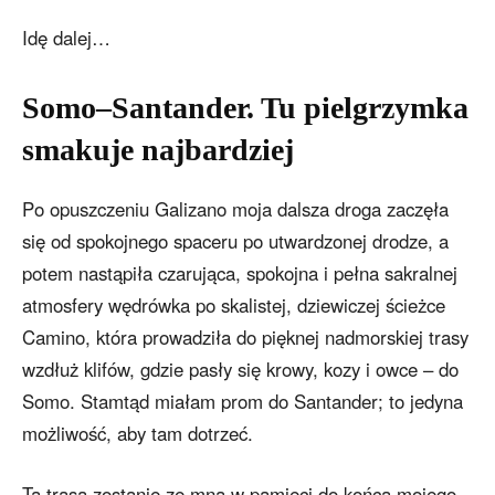
Idę dalej…
Somo–Santander. Tu pielgrzymka
smakuje najbardziej
Po opuszczeniu Galizano moja dalsza droga zaczęła
się od spokojnego spaceru po utwardzonej drodze, a
potem nastąpiła czarująca, spokojna i pełna sakralnej
atmosfery wędrówka po skalistej, dziewiczej ścieżce
Camino, która prowadziła do pięknej nadmorskiej trasy
wzdłuż klifów, gdzie pasły się krowy, kozy i owce – do
Somo. Stamtąd miałam prom do Santander; to jedyna
możliwość, aby tam dotrzeć.
Ta trasa zostanie ze mną w pamięci do końca mojego