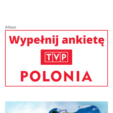
Dziś pielgrzymi podążają tam nie za gwiazdą, lecz za symbolem muszli. I
mnie te oznaczenia kierowały na drogę | Fot. Adobe Stock
Afisze