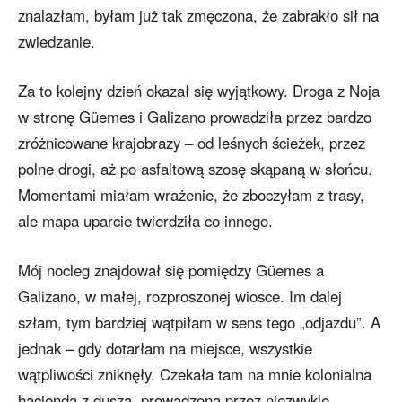
znalazłam, byłam już tak zmęczona, że zabrakło sił na
zwiedzanie.
Za to kolejny dzień okazał się wyjątkowy. Droga z Noja
w stronę Güemes i Galizano prowadziła przez bardzo
zróżnicowane krajobrazy – od leśnych ścieżek, przez
polne drogi, aż po asfaltową szosę skąpaną w słońcu.
Momentami miałam wrażenie, że zboczyłam z trasy,
ale mapa uparcie twierdziła co innego.
Mój nocleg znajdował się pomiędzy Güemes a
Galizano, w małej, rozproszonej wiosce. Im dalej
szłam, tym bardziej wątpiłam w sens tego „odjazdu”. A
jednak – gdy dotarłam na miejsce, wszystkie
wątpliwości zniknęły. Czekała tam na mnie kolonialna
hacjenda z duszą, prowadzona przez niezwykle