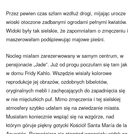
Przez pewien czas szłam wzdłuż drogi, mijając urocze
wioski otoczone zadbanymi ogrodami pełnymi kwiatów.
Widoki były tak sielskie, że zapomniałam o zmęczeniu i
maszerowałam podśpiewując majowe pieśni.
Nocleg miałam zarezerwowany w samym centrum, w
pensjonacie „Jade”. Już od progu poczułam się tam jak
w domu Fridy Kahlo. Wszędzie wisiały kolorowe
reprodukcje jej obrazów, ozdobnych bibelotów,
oryginalnych mebli i zachęcających do zapadnięcia się
w nie mięciutkich puf. Mimo zmęczenia i tej sielskiej
atmosfery szybko udałam się na zwiedzanie miasta.
Musiałam koniecznie wspiąć się na wzgórze, nad
którym góruje piękny gotycki Kościół Santa María de la
Asunción. Rozpościera się stamtąd wspaniały widok na