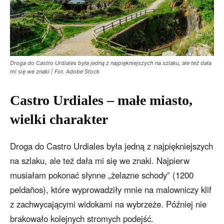
Droga do Castro Urdiales była jedną z najpiękniejszych na szlaku, ale też dała
mi się we znaki | Fot. Adobe Stock
Castro Urdiales – małe miasto,
wielki charakter
Droga do Castro Urdiales była jedną z najpiękniejszych
na szlaku, ale też dała mi się we znaki. Najpierw
musiałam pokonać słynne „żelazne schody” (1200
peldaños), które wyprowadziły mnie na malowniczy klif
z zachwycającymi widokami na wybrzeże. Później nie
brakowało kolejnych stromych podejść.