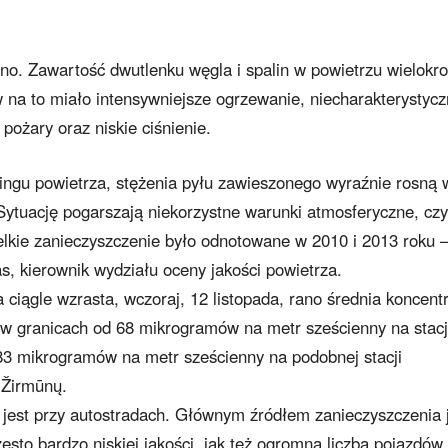
no. Zawartość dwutlenku węgla i spalin w powietrzu wielokro
na to miało intensywniejsze ogrzewanie, niecharakterystyc
 pożary oraz niskie ciśnienie.
ingu powietrza, stężenia pyłu zawieszonego wyraźnie rosną 
 Sytuację pogarszają niekorzystne warunki atmosferyczne, czy
elkie zanieczyszczenie było odnotowane w 2010 i 2013 roku
s, kierownik wydziału oceny jakości powietrza.
 ciągle wzrasta, wczoraj, 12 listopada, rano średnia koncent
 w granicach od 68 mikrogramów na metr sześcienny na stacj
83 mikrogramów na metr sześcienny na podobnej stacji
 Žirmūnų.
jest przy autostradach. Głównym źródłem zanieczyszczenia 
o bardzo niskiej jakości, jak też ogromna liczba pojazdów.