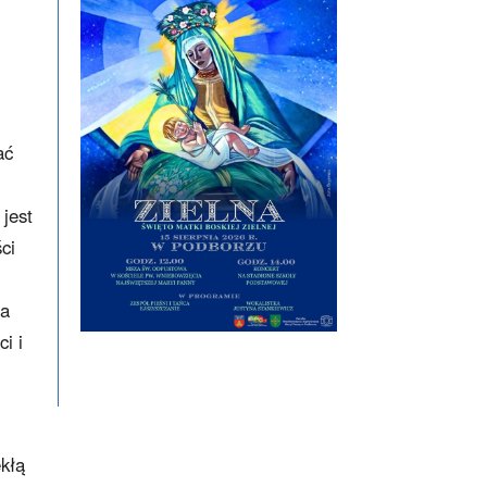
ać
jest
ci
na
i i
ekłą