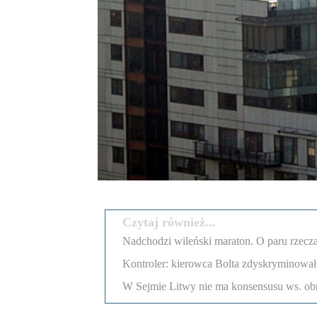
Czytaj również...
Nadchodzi wileński maraton. O paru rzecza
Kontroler: kierowca Bolta zdyskryminował
W Sejmie Litwy nie ma konsensusu ws. obr