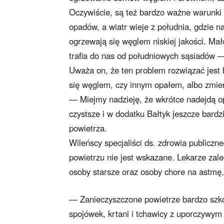
Oczywiście, są też bardzo ważne warunki 
opadów, a wiatr wieje z południa, gdzie na
ogrzewają się węglem niskiej jakości. Ma
trafia do nas od południowych sąsiadów
Uważa on, że ten problem rozwiązać jest
się węglem, czy innym opałem, albo zmie
— Miejmy nadzieję, że wkrótce nadejdą op
czystsze i w dodatku Bałtyk jeszcze bardz
powietrza.
Wileńscy specjaliści ds. zdrowia publicz
powietrzu nie jest wskazane. Lekarze zalec
osoby starsze oraz osoby chore na astmę, 
— Zanieczyszczone powietrze bardzo szk
spojówek, krtani i tchawicy z uporczywym