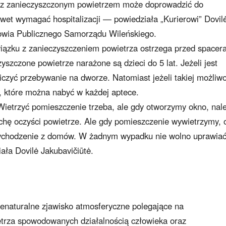
t z zanieczyszczonym powietrzem może doprowadzić do
wet wymagać hospitalizacji — powiedziała „Kurierowi” Dovil
rowia Publicznego Samorządu Wileńskiego.
wiązku z zanieczyszczeniem powietrza ostrzega przed spacer
yszczone powietrze narażone są dzieci do 5 lat. Jeżeli jest
iczyć przebywanie na dworze. Natomiast jeżeli takiej możliwo
i, które można nabyć w każdej aptece.
Wietrzyć pomieszczenie trzeba, ale gdy otworzymy okno, nal
ochę oczyści powietrze. Ale gdy pomieszczenie wywietrzymy, 
wychodzenie z domów. W żadnym wypadku nie wolno uprawia
ała Dovilė Jakubavičiūtė.
aturalne zjawisko atmosferyczne polegające na
trza spowodowanych działalnością człowieka oraz