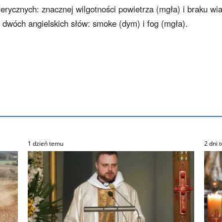
erycznych: znacznej wilgotności powietrza (mgła) i braku wia
 dwóch angielskich słów: smoke (dym) i fog (mgła).
1 dzień temu
2 dni 