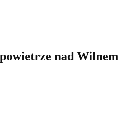
kolnictwo
Samorządy
Kultura
Historia
Komentarze
 powietrze nad Wilnem