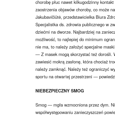
chorobę płuc nawet kilkugodzinny kontak
zaostrzenia objawów choroby, co może na
Jakubavičiūtė, przedstawicielka Biura Zd
Specjalistka ds. zdrowia publicznego w z
dziećmi na dworze. Najbardziej na zaniecz
możliwość, to najlepiej do minimum ogran
nie ma, to należy założyć specjalne mask
— Z masek mogą skorzystać też dorośli. 
zawiesić mokrą zasłonę, która chociaż tr
należy zamknąć. Należy też ograniczyć 
sportu na otwartej przestrzeni — powiedzi
NIEBEZPIECZNY SMOG
Smog — mgła wzmocniona przez dym. Nien
współwystępowaniu zanieczyszczeń powie