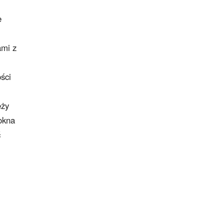
ė
ami z
ści
eży
okna
ć