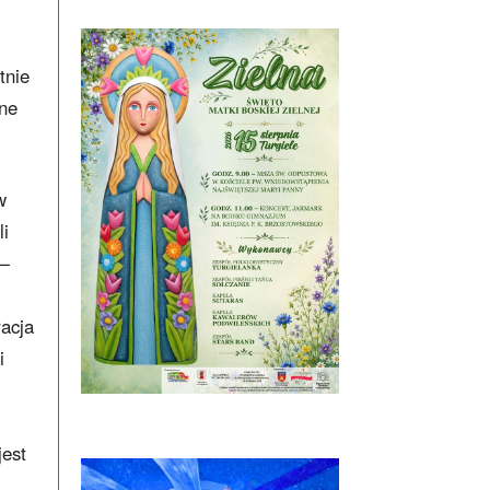
tnie
zne
w
li
 —
racja
i
jest