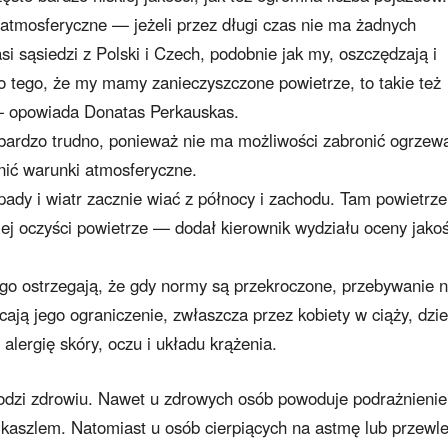
atmosferyczne — jeżeli przez długi czas nie ma żadnych
si sąsiedzi z Polski i Czech, podobnie jak my, oszczędzają i
ło tego, że my mamy zanieczyszczone powietrze, to takie też
 — opowiada Donatas Perkauskas.
 bardzo trudno, ponieważ nie ma możliwości zabronić ogrzew
nić warunki atmosferyczne.
ady i wiatr zacznie wiać z północy i zachodu. Tam powietrze 
iej oczyści powietrze — dodał kierownik wydziału oceny jakoś
nego ostrzegają, że gdy normy są przekroczone, przebywanie 
ają jego ograniczenie, zwłaszcza przez kobiety w ciąży, dziec
alergię skóry, oczu i układu krążenia.
odzi zdrowiu. Nawet u zdrowych osób powoduje podrażnienie
 kaszlem. Natomiast u osób cierpiących na astmę lub przewl