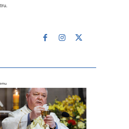
tru.
temu