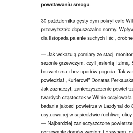
powstawaniu smogu
.
30 października gęsty dym pokrył całe Wil
przewyższało dopuszczalne normy. Wpływ 
dla listopada palenie suchych liści, drobne
— Jak wskazują pomiary ze stacji monitor
sezonie grzewczym, czyli jesienią i zimą.
bezwietrzna i bez opadów pogoda. Tak wi
powiedział „Kurierowi” Donatas Perkauska
Jak zaznaczył, zanieczyszczenie powietrza
twardych cząsteczek w Wilnie oscylowała
badania jakości powietrza w Lazdynai do 
usytuowanej w sąsiedztwie ruchliwej ulicy
— Najbardziej zanieczyszczone powietrze 
ogrzewanie domów węglem i drewnem, częst