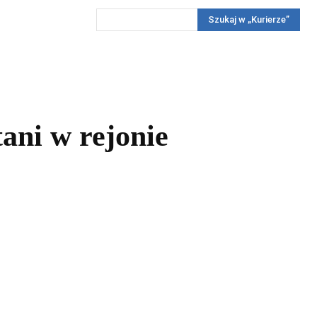
Szukaj w „Kurierze”
Wywiady
Reportaż
Konkursy
Więcej
REKLAMA
PRENUMERATA
KONKURSY
KONTAKTY
ani w rejonie