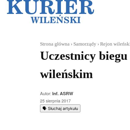
Galerie
Sz
Strona główna
Samorządy
Rejon wileńsk
Uczestnicy biegu
wileńskim
Autor:
Inf. ASRW
25 sierpnia 2017
🗣️ Słuchaj artykułu