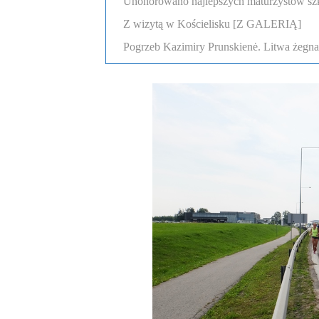
Uhonorowano najlepszych maturzystów szk
Z wizytą w Kościelisku [Z GALERIĄ]
Pogrzeb Kazimiry Prunskienė. Litwa żegn