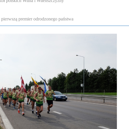
ół polskich Wilna i Wileńszczyzny
a pierwszą premier odrodzonego państwa