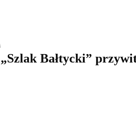
kolnictwo
Samorządy
Kultura
Historia
Komentarze
i
 „Szlak Bałtycki” przywit