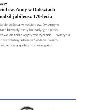
ządy
ciół św. Anny w Duksztach
odził jubileusz 170-lecia
zielę, 26 lipca, w kościele pw. św. Anny w
ach brzmiały nie tylko tradycyjne pieśni
towe, ale także wyjątkowe życzenia — świątynia
ziła chlubny jubileusz 170-lecia. Święto
dziło liczną społeczność oraz gości.
icz SDB
Piotr Hlebowicz
Rajmund Klonowski
Robert Mickiewicz
Tomasz Snarski
Więcej