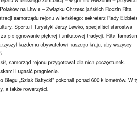
ejonu wileńskiego ze stolicą – w gminie Awiżenie – przywital
 Polaków na Litwie – Związku Chrześcijańskich Rodzin Rita
tracji samorządu rejonu wileńskiego: sekretarz Rady Elżbiet
tury, Sportu i Turystyki Jerzy Lewko, specjaliści starostwa
 za pielęgnowanie pięknej i unikatowej tradycji. Rita Tamašu
arzyszył każdemu obywatelowi naszego kraju, aby wszyscy
ć.
 sił, samorząd rejonu przygotował dla nich poczęstunek.
ąskami i ugasić pragnienie.
go Biegu „Szlak Bałtycki” pokonali ponad 600 kilometrów. W 
y, a także rowerzyści.