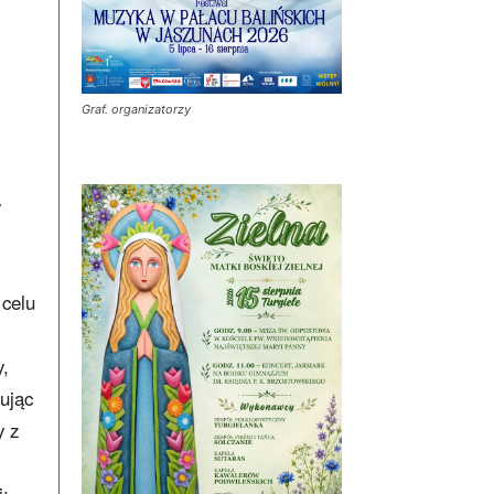
Graf. organizatorzy
w
 celu
y,
tując
y z