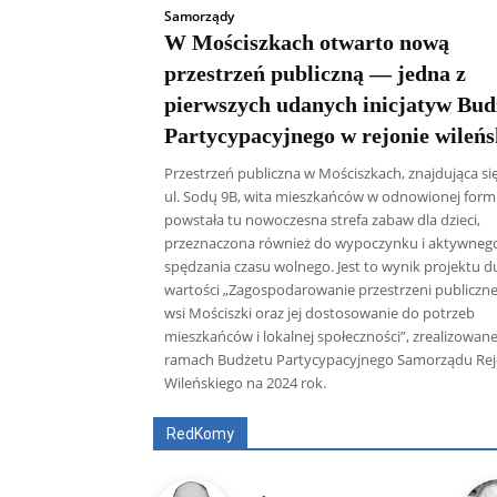
Samorządy
W Mościszkach otwarto nową
przestrzeń publiczną — jedna z
pierwszych udanych inicjatyw Bud
Partycypacyjnego w rejonie wileń
Przestrzeń publiczna w Mościszkach, znajdująca si
ul. Sodų 9B, wita mieszkańców w odnowionej form
powstała tu nowoczesna strefa zabaw dla dzieci,
przeznaczona również do wypoczynku i aktywneg
spędzania czasu wolnego. Jest to wynik projektu d
wartości „Zagospodarowanie przestrzeni publiczne
wsi Mościszki oraz jej dostosowanie do potrzeb
mieszkańców i lokalnej społeczności”, zrealizowan
ramach Budżetu Partycypacyjnego Samorządu Re
Wileńskiego na 2024 rok.
Wszyscy
Aleksander Borowik
Antoni
RedKomy