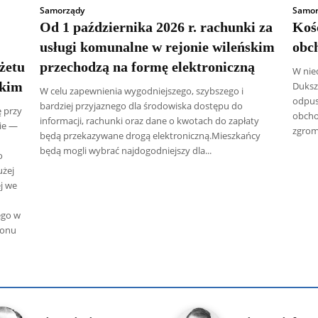
Samorządy
Samor
Od 1 października 2026 r. rachunki za
Koś
usługi komunalne w rejonie wileńskim
obch
żetu
przechodzą na formę elektroniczną
W nied
skim
Dukszt
W celu zapewnienia wygodniejszego, szybszego i
odpus
bardziej przyjaznego dla środowiska dostępu do
ę przy
obchod
informacji, rachunki oraz dane o kwotach do zapłaty
ie —
zgroma
będą przekazywane drogą elektroniczną.Mieszkańcy
będą mogli wybrać najdogodniejszy dla...
o
użej
j we
ego w
jonu
 Radczenko
Artur Płokszto
Grzegorz Górny
ks. Jarosław Wąsow