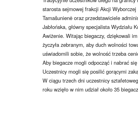
Tradycyjnie uczestników biegu na granicy r
starosta sejmowej frakcji Akcji Wyborczej
Tamašunienė oraz przedstawiciele adminis
Jabłońska, główny specjalista Wydziału Kul
Awiżenie. Witając biegaczy, dziękowali im
życzyła zebranym, aby duch wolności tow
uświadomili sobie, że wolność trzeba ceni
Aby biegacze mogli odpocząć i nabrać się
Uczestnicy mogli się posilić gorącymi zak
W ciągu trzech dni uczestnicy sztafetowe
roku wzięło w nim udział około 35 biegacz