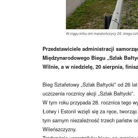
W ciągu kilku dni maratończycy 26. biegu sz
Przedstawiciele administracji samorząd
Międzynarodowego Biegu „Szlak Bałtyck
Wilnie, a w niedzielę, 20 sierpnia, fini
Bieg Sztafetowy „Szlak Bałtycki” od 26 la
uczczenia rocznicy akcji „Szlak Bałtycki”.
W tym roku przypada 28. rocznica tego wy
Łotwy i Estonii wzięli się za ręce, tworz
tym samym niezależność trzech państw od
Wileńszczyzny.