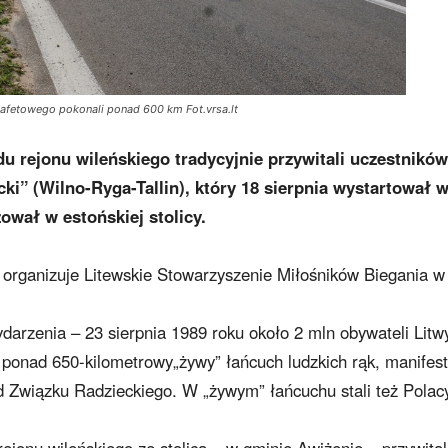
tafetowego pokonali ponad 600 km Fot.vrsa.lt
u rejonu wileńskiego tradycyjnie przywitali uczestników
i” (Wilno-Ryga-Tallin), który 18 sierpnia wystartował 
szował w estońskiej stolicy.
t organizuje Litewskie Stowarzyszenie Miłośników Biegania w
darzenia – 23 sierpnia 1989 roku około 2 mln obywateli Litw
ąc ponad 650-kilometrowy„żywy” łańcuch ludzkich rąk, manifes
 Związku Radzieckiego. W „żywym” łańcuchu stali też Polac