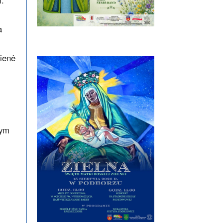
i:
a
nienė
tym