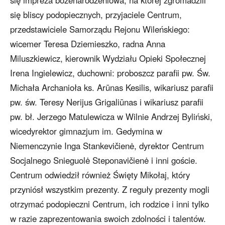
się impreza bożenarodzeniowa, na której zgromadzili
się bliscy podopiecznych, przyjaciele Centrum,
przedstawiciele Samorządu Rejonu Wileńskiego:
wicemer Teresa Dziemieszko, radna Anna
Miluszkiewicz, kierownik Wydziału Opieki Społecznej
Irena Ingielewicz, duchowni: proboszcz parafii pw. Św.
Michała Archanioła ks. Arūnas Kesilis, wikariusz parafii
pw. św. Teresy Nerijus Grigaliūnas i wikariusz parafii
pw. bł. Jerzego Matulewicza w Wilnie Andrzej Byliński,
wicedyrektor gimnazjum im. Gedymina w
Niemenczynie Inga Stankevičienė, dyrektor Centrum
Socjalnego Snieguolė Steponavičienė i inni goście.
Centrum odwiedził również Święty Mikołaj, który
przyniósł wszystkim prezenty. Z reguły prezenty mogli
otrzymać podopieczni Centrum, ich rodzice i inni tylko
w razie zaprezentowania swoich zdolności i talentów.