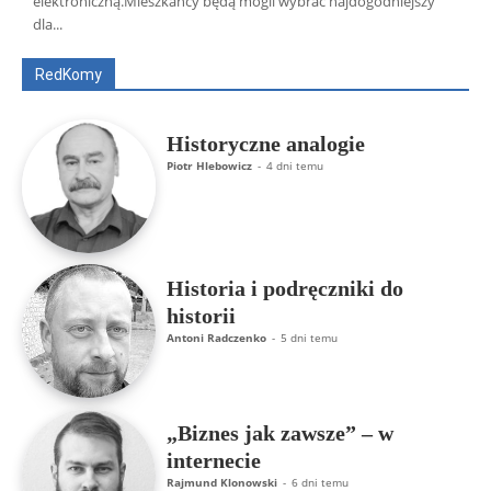
elektroniczną.Mieszkańcy będą mogli wybrać najdogodniejszy
Artur Płokszto
Grzegorz Górny
dla...
ks. Jarosław Wąsowicz SDB
Piotr Hlebowicz
Rajmund Klonowski
Robert Mickiewicz
Tomasz Snarski
RedKomy
Więcej
Historyczne analogie
Piotr Hlebowicz
-
4 dni temu
Historia i podręczniki do
historii
Antoni Radczenko
-
5 dni temu
„Biznes jak zawsze” – w
internecie
Rajmund Klonowski
-
6 dni temu