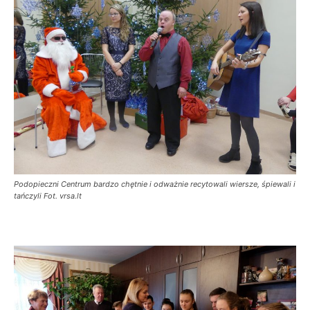
Podopieczni Centrum bardzo chętnie i odważnie recytowali wiersze, śpiewali i
tańczyli Fot. vrsa.lt