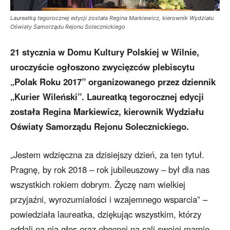
Laureatką tegorocznej edycji została Regina Markiewicz, kierownik Wydziału
Oświaty Samorządu Rejonu Solecznickiego
21 stycznia w Domu Kultury Polskiej w Wilnie,
uroczyście ogłoszono zwycięzców plebiscytu
„Polak Roku 2017” organizowanego przez dziennik
„Kurier Wileński”. Laureatką tegorocznej edycji
została Regina Markiewicz, kierownik Wydziału
Oświaty Samorządu Rejonu Solecznickiego.
„Jestem wdzięczna za dzisiejszy dzień, za ten tytuł.
Pragnę, by rok 2018 – rok jubileuszowy – był dla nas
wszystkich rokiem dobrym. Życzę nam wielkiej
przyjaźni, wyrozumiałości i wzajemnego wsparcia” –
powiedziała laureatka, dziękując wszystkim, którzy
oddali na nią głos oraz obecnej na sali swojej mamie.