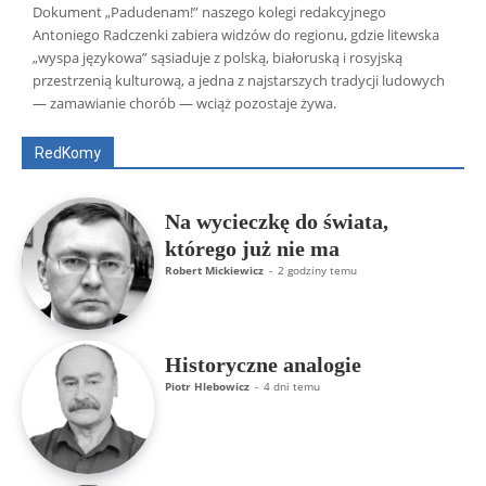
Dokument „Padudenam!” naszego kolegi redakcyjnego
Antoniego Radczenki zabiera widzów do regionu, gdzie litewska
„wyspa językowa” sąsiaduje z polską, białoruską i rosyjską
Wszyscy
Aleksander Borowik
Antoni Radczenko
przestrzenią kulturową, a jedna z najstarszych tradycji ludowych
Artur Płokszto
Grzegorz Górny
— zamawianie chorób — wciąż pozostaje żywa.
ks. Jarosław Wąsowicz SDB
Piotr Hlebowicz
Rajmund Klonowski
Robert Mickiewicz
Tomasz Snarski
RedKomy
Więcej
Na wycieczkę do świata,
którego już nie ma
Robert Mickiewicz
-
2 godziny temu
Historyczne analogie
Piotr Hlebowicz
-
4 dni temu