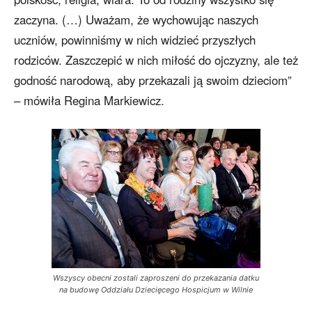
zaczyna. (…) Uważam, że wychowując naszych
uczniów, powinniśmy w nich widzieć przyszłych
rodziców. Zaszczepić w nich miłość do ojczyzny, ale też
godność narodową, aby przekazali ją swoim dzieciom”
– mówiła Regina Markiewicz.
Wszyscy obecni zostali zaproszeni do przekazania datku
na budowę Oddziału Dziecięcego Hospicjum w Wilnie