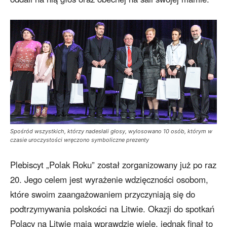
Spośród wszystkich, którzy nadesłali głosy, wylosowano 10 osób, którym w
czasie uroczystości wręczono symboliczne prezenty
Plebiscyt „Polak Roku” został zorganizowany już po raz
20. Jego celem jest wyrażenie wdzięczności osobom,
które swoim zaangażowaniem przyczyniają się do
podtrzymywania polskości na Litwie. Okazji do spotkań
Polacy na Litwie mają wprawdzie wiele, jednak finał to