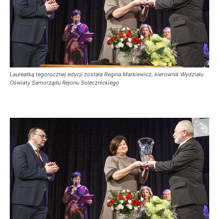
Laureatką tegorocznej edycji została Regina Markiewicz, kierownik Wydziału
Oświaty Samorządu Rejonu Solecznickiego