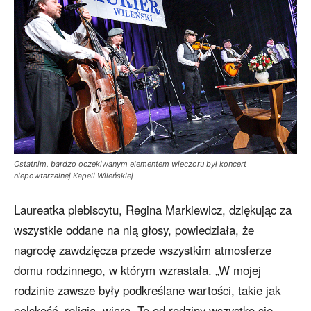
Ostatnim, bardzo oczekiwanym elementem wieczoru był koncert
niepowtarzalnej Kapeli Wileńskiej
Laureatka plebiscytu, Regina Markiewicz, dziękując za
wszystkie oddane na nią głosy, powiedziała, że
nagrodę zawdzięcza przede wszystkim atmosferze
domu rodzinnego, w którym wzrastała. „W mojej
rodzinie zawsze były podkreślane wartości, takie jak
polskość, religia, wiara. To od rodziny wszystko się