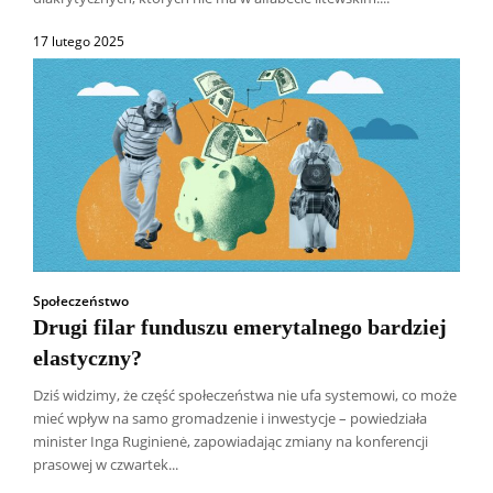
17 lutego 2025
Społeczeństwo
Drugi filar funduszu emerytalnego bardziej
elastyczny?
Dziś widzimy, że część społeczeństwa nie ufa systemowi, co może
mieć wpływ na samo gromadzenie i inwestycje – powiedziała
Wszyscy
Aleksander Borowik
Antoni Radczenko
minister Inga Ruginienė, zapowiadając zmiany na konferencji
Artur Płokszto
Grzegorz Górny
prasowej w czwartek...
ks. Jarosław Wąsowicz SDB
Piotr Hlebowicz
Rajmund Klonowski
Robert Mickiewicz
Tomasz Snarski