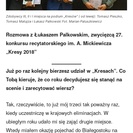
Zdobywcy III, II i I miejsca na podium „Kresów” ( od lewej): Tomasz Pieszko,
Tomasz Matujza i Łukasz Palkowski Fot. Marian Paluszkiewicz
Rozmowa z Łukaszem Palkowskim, zwycięzcą 27.
konkursu recytatorskiego im. A. Mickiewicza
„Kresy 2018”
Już po raz kolejny bierzesz udział w „Kresach”. Co
Tobą kieruje, że co roku decydujesz się stanąć na
scenie i zarecytować wiersz?
Tak, rzeczywiście, to już mój trzeci tak poważny raz,
kiedy uczestniczę w krajowych eliminacjach. W
ubiegłym roku udało mi się zająć drugie miejsce.
Wtedy miałem okazję pojechać do Białegostoku na