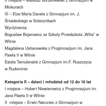
II miejsce – Mateusz Korzeniewski z Gimnazjum w
Mickunach
III – Elze Maria Danele z Gimnazjum im. J.
Śniadeckiego w Solecznikach
Wyróżnienia:
Bogusław Bojarowicz ze Szkoły-Przedszkola „Wilia” w
Wilnie
Magdalena Ustianowska z Progimnazjum im. Jana
Pawła II w Wilnie
Estela Tamulenaitė z Gimnazjum im.F. Ruszczyca
w Rudominie
Kategoria II – dzieci i młodzież od 12 do 16 lat
I miejsce – Hubert Niewierowicz z Progimnazjum im.
Jana Pawła II w Wilnie
II miejsce – Erwin Naruniec z Gimnazjum w