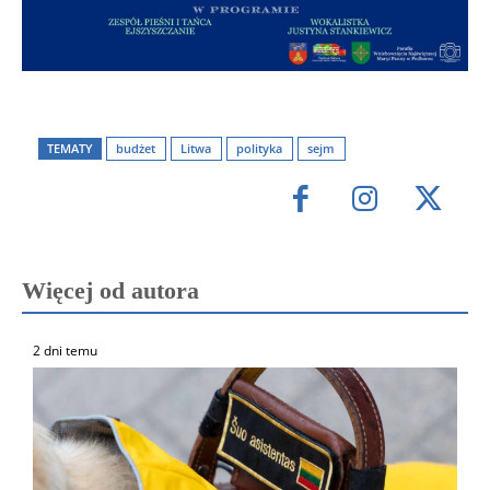
TEMATY
budżet
Litwa
polityka
sejm
Więcej od autora
2 dni temu