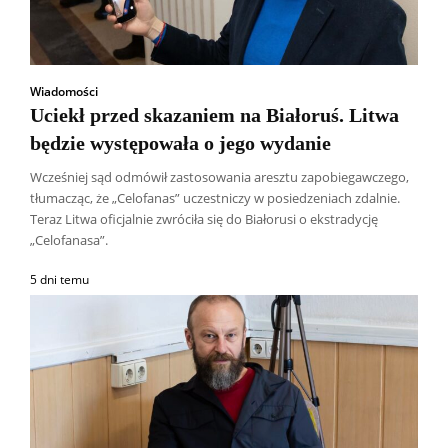
Wiadomości
Uciekł przed skazaniem na Białoruś. Litwa
będzie występowała o jego wydanie
Wcześniej sąd odmówił zastosowania aresztu zapobiegawczego,
tłumacząc, że „Celofanas” uczestniczy w posiedzeniach zdalnie.
Teraz Litwa oficjalnie zwróciła się do Białorusi o ekstradycję
„Celofanasa”.
5 dni temu