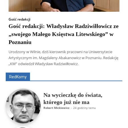
Gość redakcji
Gość redakcji: Władysław Radziwiłłowicz ze
„swojego Małego Księstwa Litewskiego” w
Poznaniu
Urodzony w Wilnie, dziś kierownik pracowni na Uniwersytecie
Wszyscy
Aleksander Borowik
Antoni Radczenko
Artystycznym im. Magdaleny Abakanowicz w Poznaniu. Redakcję
Artur Płokszto
Grzegorz Górny
„KW” odwiedził Władysław Radziwiłłowicz.
ks. Jarosław Wąsowicz SDB
Piotr Hlebowicz
Rajmund Klonowski
Robert Mickiewicz
Tomasz Snarski
RedKomy
Więcej
Na wycieczkę do świata,
którego już nie ma
Robert Mickiewicz
-
24 godziny temu