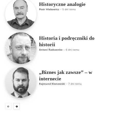
Historyczne analogie
Piotr Hlebowicz
-
5 dni temu
Historia i podręczniki do
historii
Antoni Radczenko
-
6 dni temu
„Biznes jak zawsze” – w
internecie
Rajmund Klonowski
-
7 dni temu