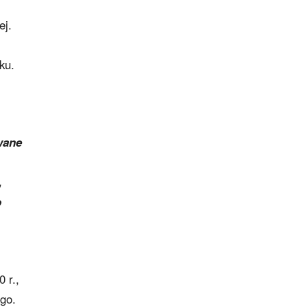
ej.
ku.
wane
,
o
 r.,
go.