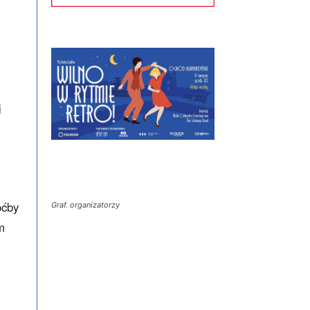
i
oćby
Graf. organizatorzy
m