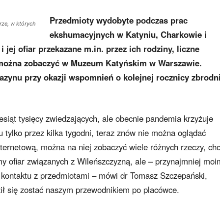
Przedmioty wydobyte podczas prac
ze, w których
ekshumacyjnych w Katyniu, Charkowie i
 jej ofiar przekazane m.in. przez ich rodziny, liczne
o można zobaczyć w Muzeum Katyńskim w Warszawie.
zynu przy okazji wspomnień o kolejnej rocznicy zbrodn
iąt tysięcy zwiedzających, ale obecnie pandemia krzyżuje
u tylko przez kilka tygodni, teraz znów nie można oglądać
rnetową, można na niej zobaczyć wiele różnych rzeczy, ch
y ofiar związanych z Wileńszczyzną, ale – przynajmniej moi
o kontaktu z przedmiotami – mówi dr Tomasz Szczepański,
ił się zostać naszym przewodnikiem po placówce.