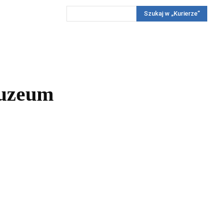
Szukaj w „Kurierze”
Wywiady
Reportaż
Konkursy
Więcej
REKLAMA
PRENUMERATA
KONKURSY
KONTAKTY
Muzeum