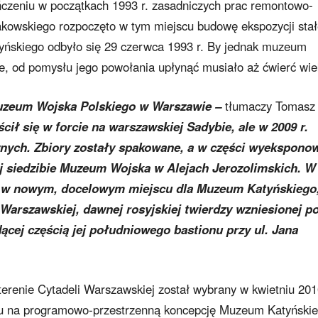
ńczeniu w początkach 1993 r. zasadniczych prac remontowo-
owskiego rozpoczęto w tym miejscu budowę ekspozycji stał
tyńskiego odbyło się 29 czerwca 1993 r. By jednak muzeum
bie, od pomysłu jego powołania upłynąć musiało aż ćwierć wie
uzeum Wojska Polskiego w Warszawie –
tłumaczy Tomasz
cił się w forcie na warszawskiej Sadybie, ale w 2009 r.
znych. Zbiory zostały spakowane, a w części wyekspono
 siedzibie Muzeum Wojska w Alejach Jerozolimskich. W
uż w nowym, docelowym miejscu dla Muzeum Katyńskiego
 Warszawskiej, dawnej rosyjskiej twierdzy wzniesionej p
ącej częścią jej południowego bastionu przy ul. Jana
erenie Cytadeli Warszawskiej został wybrany w kwietniu 2010
rsu na programowo-przestrzenną koncepcję Muzeum Katyńskie