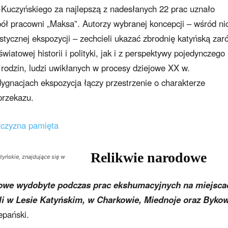
Kuczyńskiego za najlepszą z nadesłanych 22 prac uznało
ół pracowni „Maksa”. Autorzy wybranej koncepcji – wśród ni
lastycznej ekspozycji – zechcieli ukazać zbrodnię katyńską za
wiatowej historii i polityki, jak i z perspektywy pojedynczego
 rodzin, ludzi uwikłanych w procesy dziejowe XX w.
gnacjach ekspozycja łączy przestrzenie o charakterze
przekazu.
zczyzna pamięta
Relikwie narodowe
tyńskie, znajdujące się w
owe wydobyte podczas prac ekshumacyjnych na miejsca
yli w Lesie Katyńskim, w Charkowie, Miednoje oraz Byko
pański.