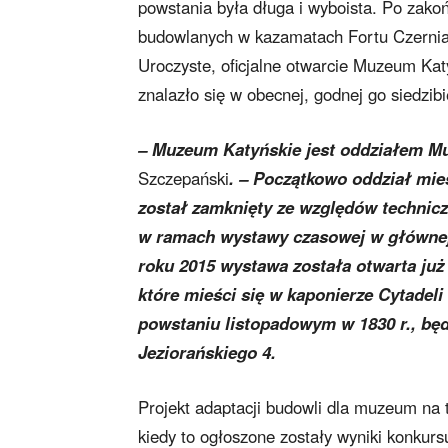
powstania była długa i wyboista. Po zako
budowlanych w kazamatach Fortu Czerniak
Uroczyste, oficjalne otwarcie Muzeum Ka
znalazło się w obecnej, godnej go siedzi
– Muzeum Katyńskie jest oddziałem M
Szczepański
. – Początkowo oddział mieś
został zamknięty ze względów technic
w ramach wystawy czasowej w głównej
roku 2015 wystawa została otwarta j
które mieści się w kaponierze Cytadeli
powstaniu listopadowym w 1830 r., będ
Jeziorańskiego 4.
Projekt adaptacji budowli dla muzeum na t
kiedy to ogłoszone zostały wyniki konku