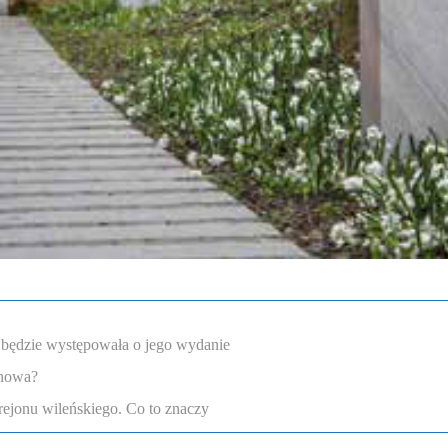
a będzie występowała o jego wydanie
enowa?
rejonu wileńskiego. Co to znaczy