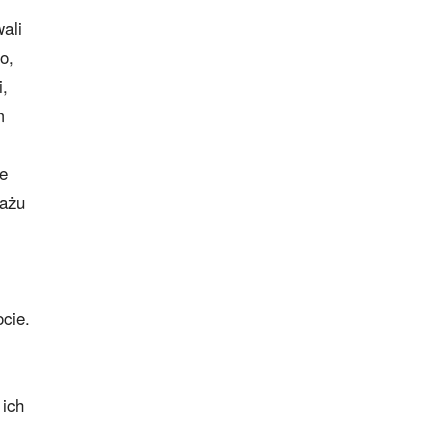
ali
o,
i,
m
ie
gażu
cie.
 ich