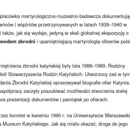
 placówka martyrologiczno-muzealno-badawcza dokumentują
. jeńców i więźniów przetrzymywanych w latach 1939–1940 w
 także, jak się wydaje, jedyną w skali globalnej ekspozycję o
wodem zbrodni
i upamiętniającą martyrologię oficerów pols
tniania zbrodni katyńskiej były lata 1988–1989. Rodziny
okół Stowarzyszenia Rodzin Katyńskich. Utworzony zaś w ty
ania Zbrodni Katyńskiej opracowywał biografie ofiar Katynia
współpracy zaczęły poszukiwać możliwości stworzenia stałej
sca prezentacji dokumentów i pamiątek po ofiarach.
rzez komitet w kwietniu 1990 r. na Uniwersytecie Warszawsk
a Muzeum Katyńskiego. Jak się miało okazać, droga do jego