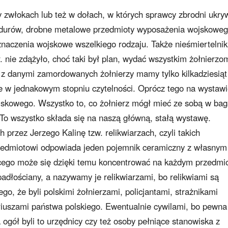
y zwłokach lub też w dołach, w których sprawcy zbrodni ukryw
ndurów, drobne metalowe przedmioty wyposażenia wojskoweg
odznaczenia wojskowe wszelkiego rodzaju. Także nieśmiertelnik
r. nie zdążyło, choć taki był plan, wydać wszystkim żołnierzo
k z danymi zamordowanych żołnierzy mamy tylko kilkadziesiąt
e w jednakowym stopniu czytelności. Oprócz tego na wystaw
skowego. Wszystko to, co żołnierz mógł mieć ze sobą w ba
 To wszystko składa się na naszą główną, stałą wystawę.
rzez Jerzego Kalinę tzw. relikwiarzach, czyli takich
zedmiotowi odpowiada jeden pojemnik ceramiczny z własnym
ego może się dzięki temu koncentrować na każdym przedmio
adłościany, a nazywamy je relikwiarzami, bo relikwiami są
ego, że byli polskimi żołnierzami, policjantami, strażnikami
ariuszami państwa polskiego. Ewentualnie cywilami, bo pewna
 ogół byli to urzędnicy czy też osoby pełniące stanowiska z