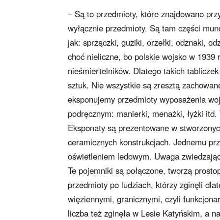
– Są to przedmioty, które znajdowano prz
wyłącznie przedmioty. Są tam części mu
jak: sprzączki, guziki, orzełki, odznaki, 
choć nieliczne, bo polskie wojsko w 1939 
nieśmiertelników. Dlatego takich tablicze
sztuk. Nie wszystkie są zresztą zachowan
eksponujemy przedmioty wyposażenia woj
podręcznym: manierki, menażki, łyżki itd.
Eksponaty są prezentowane w stworzonych p
ceramicznych konstrukcjach. Jednemu pr
oświetleniem ledowym. Uwaga zwiedzając
Te pojemniki są połączone, tworzą prostop
przedmioty po ludziach, którzy zginęli dlat
więziennymi, granicznymi, czyli funkcjon
liczba też zginęła w Lesie Katyńskim, a na