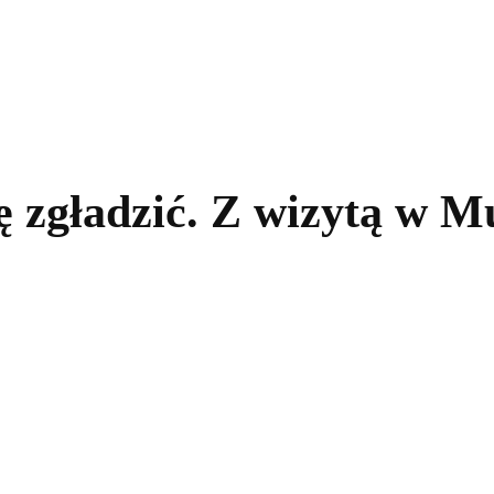
kolnictwo
Samorządy
Kultura
Historia
Komentarze
ię zgładzić. Z wizytą w 