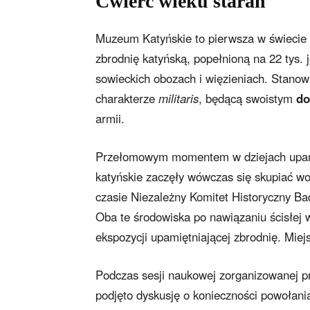
Ćwierć wieku starań
Muzeum Katyńskie to pierwsza w świecie
zbrodnię katyńską, popełnioną na 22 tys
sowieckich obozach i więzieniach. Stanowi
charakterze
militaris
, będącą swoistym
do
armii.
Przełomowym momentem w dziejach upamię
katyńskie zaczęły wówczas się skupiać w
czasie Niezależny Komitet Historyczny Bad
Oba te środowiska po nawiązaniu ścisłej 
ekspozycji upamiętniającej zbrodnię. Miej
Podczas sesji naukowej zorganizowanej p
podjęto dyskusję o konieczności powołani