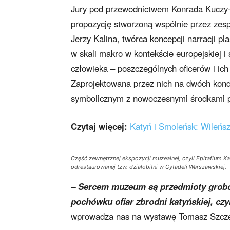
Jury pod przewodnictwem Konrada Kuczy-
propozycję stworzoną wspólnie przez zesp
Jerzy Kalina, twórca koncepcji narracji p
w skali makro w kontekście europejskiej i ś
człowieka – poszczególnych oficerów i ich
Zaprojektowana przez nich na dwóch kondy
symbolicznym z nowoczesnymi środkami 
Czytaj więcej:
Katyń i Smoleńsk: Wileńs
Część zewnętrznej ekspozycji muzealnej, czyli Epitafium Ka
odrestaurowanej tzw. działobitni w Cytadeli Warszawskiej.
– Sercem muzeum są przedmioty grob
pochówku ofiar zbrodni katyńskiej, cz
wprowadza nas na wystawę Tomasz Szcze