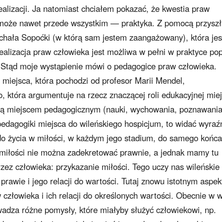
realizacji. Ja natomiast chciałem pokazać, że kwestia praw
, a może nawet przede wszystkim — praktyka. Z pomocą przysz
ichała Sopoćki (w którą sam jestem zaangażowany), która jes
ealizacja praw człowieka jest możliwa w pełni w praktyce po
Stąd moje wystąpienie mówi o pedagogice praw człowieka.
i miejsca, która pochodzi od profesor Marii Mendel,
 która argumentuje na rzecz znaczącej roli edukacyjnej miej
 są miejscem pedagogicznym (nauki, wychowania, poznawani
 pedagogiki miejsca do wileńskiego hospicjum, to widać wyraź
o życia w miłości, w każdym jego stadium, do samego końca
 miłości nie można zadekretować prawnie, a jednak mamy tu
zez człowieka: przykazanie miłości. Tego uczy nas wileńskie
 prawie i jego relacji do wartości. Tutaj znowu istotnym aspe
człowieka i ich relacji do określonych wartości. Obecnie w w
adza różne pomysły, które miałyby służyć człowiekowi, np.