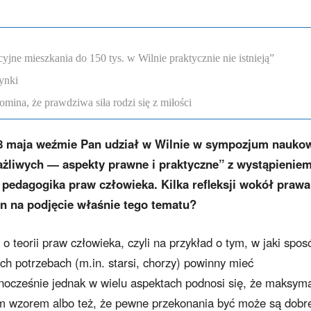
ne mieszkania do 150 tys. w Wilnie praktycznie nie istnieją”
ynki
omina, że prawdziwa siła rodzi się z miłości
18 maja weźmie Pan udział w Wilnie w sympozjum nauk
ażliwych — aspekty prawne i praktyczne” z wystąpienie
pedagogika praw człowieka. Kilka refleksji wokół prawa
n na podjęcie właśnie tego tematu?
 teorii praw człowieka, czyli na przykład o tym, w jaki spos
h potrzebach (m.in. starsi, chorzy) powinny mieć
ocześnie jednak w wielu aspektach podnosi się, że maksym
ym wzorem albo też, że pewne przekonania być może są dobr