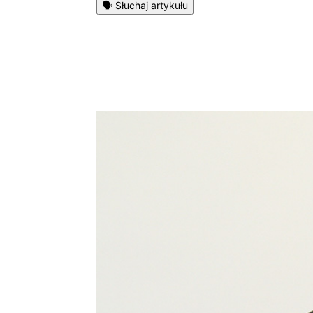
🗣️ Słuchaj artykułu
Podziel się