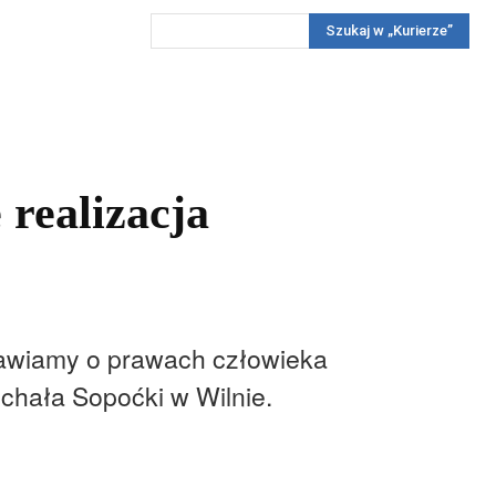
Szukaj w „Kurierze”
Wywiady
Reportaż
Konkursy
Więcej
REKLAMA
PRENUMERATA
KONKURSY
KONTAKTY
realizacja
mawiamy o prawach człowieka
ichała Sopoćki w Wilnie.