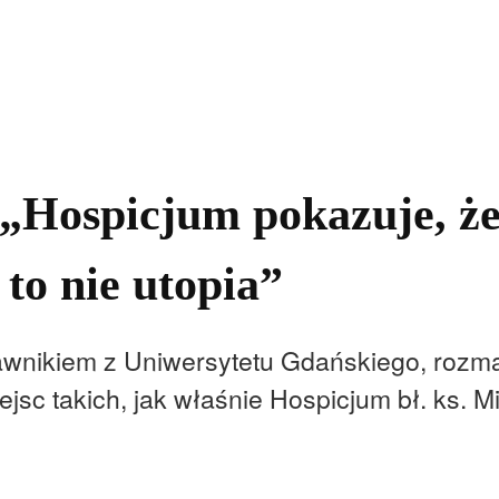
kolnictwo
Samorządy
Kultura
Historia
Komentarze
„Hospicjum pokazuje, że 
to nie utopia”
awnikiem z Uniwersytetu Gdańskiego, roz
jsc takich, jak właśnie Hospicjum bł. ks. M