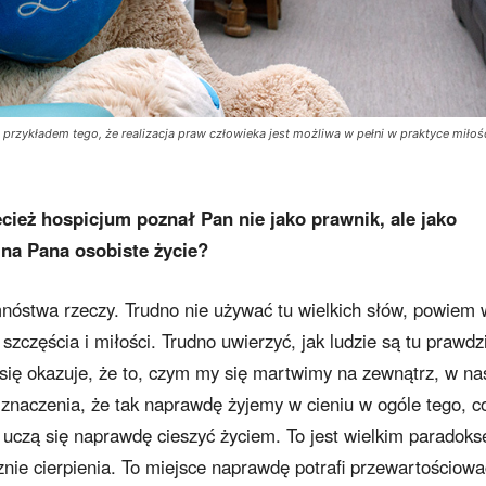
 przykładem tego, że realizacja praw człowieka jest możliwa w pełni w praktyce miłoś
ecież hospicjum poznał Pan nie jako prawnik, ale jako
 na Pana osobiste życie?
nóstwa rzeczy. Trudno nie używać tu wielkich słów, powiem 
częścia i miłości. Trudno uwierzyć, jak ludzie są tu prawdz
się okazuje, że to, czym my się martwimy na zewnątrz, w na
znaczenia, że tak naprawdę żyjemy w cieniu w ogóle tego, c
uczą się naprawdę cieszyć życiem. To jest wielkim paradok
znie cierpienia. To miejsce naprawdę potrafi przewartościowa