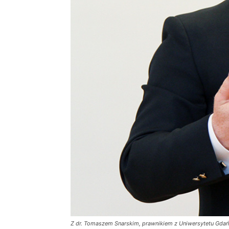
Z dr. Tomaszem Snarskim, prawnikiem z Uniwersytetu Gdań