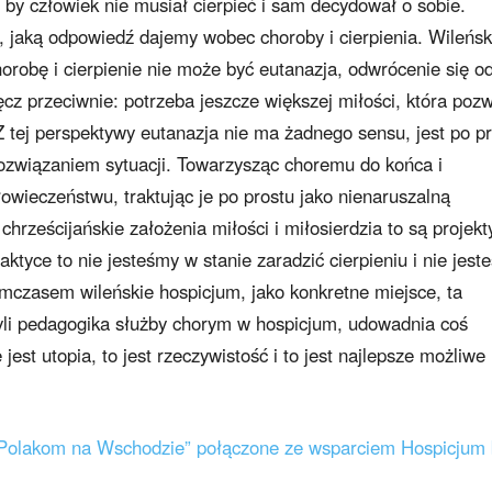
, by człowiek nie musiał cierpieć i sam decydował o sobie.
 jaką odpowiedź dajemy wobec choroby i cierpienia. Wileńsk
orobę i cierpienie nie może być eutanazja, odwrócenie się o
cz przeciwnie: potrzeba jeszcze większej miłości, która poz
 tej perspektywy eutanazja nie ma żadnego sensu, jest po p
ozwiązaniem sytuacji. Towarzysząc choremu do końca i
owieczeństwu, traktując je po prostu jako nienaruszalną
chrześcijańskie założenia miłości i miłosierdzia to są projekt
aktyce to nie jesteśmy w stanie zaradzić cierpieniu i nie jest
mczasem wileńskie hospicjum, jako konkretne miejsce, ta
yli pedagogika służby chorym w hospicjum, udowadnia coś
jest utopia, to jest rzeczywistość i to jest najlepsze możliwe
 Polakom na Wschodzie” połączone ze wsparciem Hospicjum 