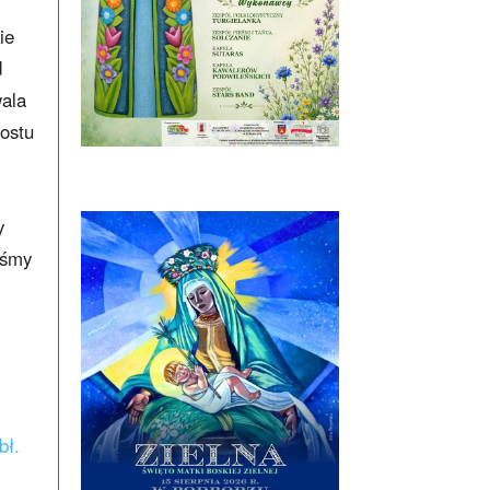
ie
d
wala
rostu
y
eśmy
bł.