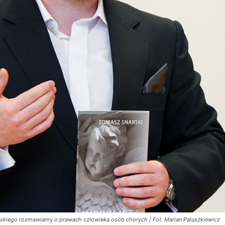
skiego rozmawiamy o prawach człowieka osób chorych | Fot. Marian Paluszkiewicz