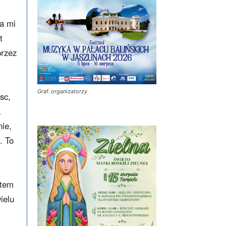
ła mi
t
przez
Graf. organizatorzy
sc,
a
nie,
. To
ktem
ielu