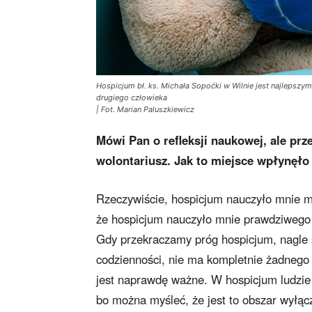
Hospicjum bł. ks. Michała Sopoćki w Wilnie jest najlepszym
drugiego człowieka
| Fot. Marian Paluszkiewicz
Mówi Pan o refleksji naukowej, ale prz
wolontariusz. Jak to miejsce wpłynęło
Rzeczywiście, hospicjum nauczyło mnie m
że hospicjum nauczyło mnie prawdziwego sz
Gdy przekraczamy próg hospicjum, nagle 
codzienności, nie ma kompletnie żadnego 
jest naprawdę ważne. W hospicjum ludzie 
bo można myśleć, że jest to obszar wyłąc