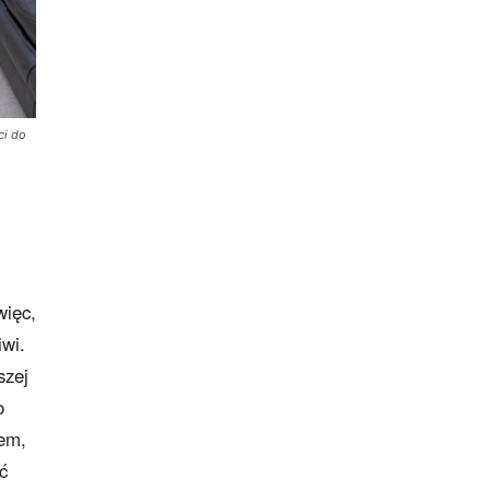
ci do
więc,
iwi.
szej
o
sem,
ć