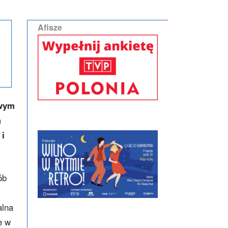
Afisze
owym
m
 i
ób
alna
e w