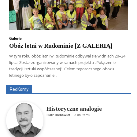
Galerie
Obóz letni w Rudominie [Z GALERIĄ]
W tym roku obóz letni w Rudominie odbywał się w dniach 20–24
lipca. Został zorganizowany w ramach projektu „Połączenie
Wszyscy
Aleksander Borowik
Antoni Radczenko
tradycji i sztuki współczesnej”. Celem tegorocznego obozu
Artur Płokszto
Grzegorz Górny
letniego było zapoznanie...
ks. Jarosław Wąsowicz SDB
Piotr Hlebowicz
Rajmund Klonowski
Robert Mickiewicz
Tomasz Snarski
RedKomy
Więcej
Historyczne analogie
Piotr Hlebowicz
-
2 dni temu