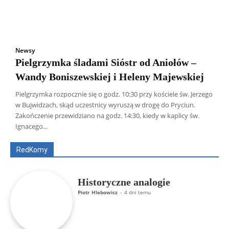
Newsy
Pielgrzymka śladami Sióstr od Aniołów –
Wandy Boniszewskiej i Heleny Majewskiej
Pielgrzymka rozpocznie się o godz. 10:30 przy kościele św. Jerzego
w Bujwidzach, skąd uczestnicy wyruszą w drogę do Pryciun.
Wszyscy
Aleksander Borowik
Antoni Radczenko
Zakończenie przewidziano na godz. 14:30, kiedy w kaplicy św.
Artur Płokszto
Grzegorz Górny
Ignacego...
ks. Jarosław Wąsowicz SDB
Piotr Hlebowicz
Rajmund Klonowski
Robert Mickiewicz
Tomasz Snarski
RedKomy
Więcej
Historyczne analogie
Piotr Hlebowicz
-
4 dni temu