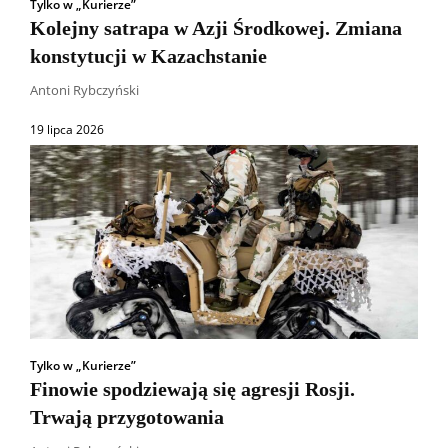
Tylko w „Kurierze”
Kolejny satrapa w Azji Środkowej. Zmiana
konstytucji w Kazachstanie
Antoni Rybczyński
19 lipca 2026
Tylko w „Kurierze”
Finowie spodziewają się agresji Rosji.
Trwają przygotowania
Wszyscy
Aleksander Borowik
Antoni Radczenko
Artur Płokszto
Grzegorz Górny