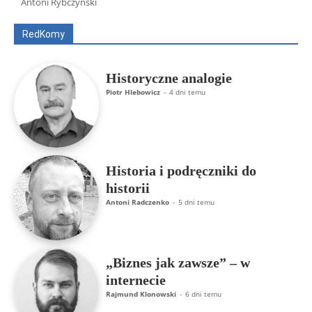
Antoni Rybczyński
ks. Jarosław Wąsowicz SDB
Piotr Hlebowicz
Rajmund Klonowski
Robert Mickiewicz
Tomasz Snarski
RedKomy
Więcej
Historyczne analogie
Piotr Hlebowicz
-
4 dni temu
Historia i podręczniki do
historii
Antoni Radczenko
-
5 dni temu
„Biznes jak zawsze” – w
internecie
Rajmund Klonowski
-
6 dni temu