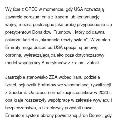
Wyjście z OPEC w momencie, gdy USA rozważają
zawarcie porozumienia z Iranem lub kontynuację
wojny, można postrzegać jako próbę przypodobania się
prezydentowi Donaldowi Trumpowi, który od dawna
oskarżał kartel o „okradanie reszty świata”. W zamian
Emiraty mogą dostać od USA specjalną umowę
obronną, wykraczającą daleko poza dotychczasowy
model współpracy Amerykanów z krajami Zatoki.
Jastrzębie stanowisko ZEA wobec Iranu podziela
Izrael, sojusznik Emiratów we wspomnianej rywalizacji
z Saudami. Od czasu normalizacji stosunków w 2020 r.
oba kraje rozszerzyły współpracę w zakresie wywiadu i
bezpieczeństwa, a Izraelczycy przysłali nawet
Emiratom system obrony powietrznej „Iron Dome”, gdy