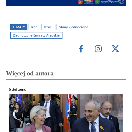
TEMATY
Iran
Izrael
Stany Zjednoczone
Zjednoczone Emiraty Arabskie
Więcej od autora
6 dni temu